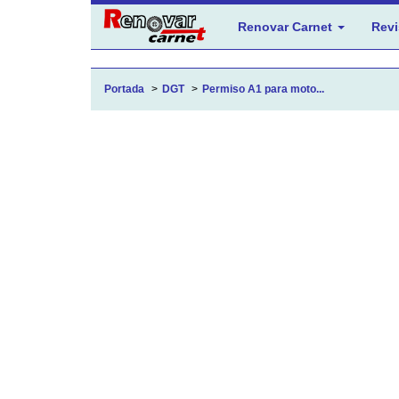
Renovar Carnet
Revi
Portada
DGT
Permiso A1 para moto...