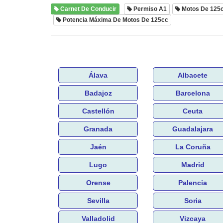
Carnet De Conducir
Permiso A1
Motos De 125
Potencia Máxima De Motos De 125cc
Álava
Albacete
Badajoz
Barcelona
Castellón
Ceuta
Granada
Guadalajara
Jaén
La Coruña
Lugo
Madrid
Orense
Palencia
Sevilla
Soria
Valladolid
Vizcaya