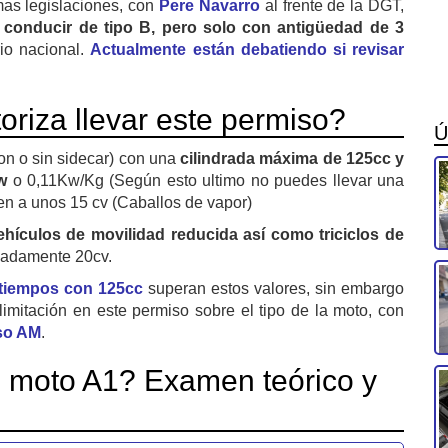
mas legislaciones, con
Pere Navarro
al frente de la DGT,
 conducir de tipo B, pero solo con antigüedad de 3
rio nacional.
Actualmente están debatiendo si revisar
oriza llevar este permiso?
Ú
on o sin sidecar) con una
cilindrada máxima de 125cc y
w
o 0,11Kw/Kg (Según esto ultimo no puedes llevar una
en a unos 15 cv (Caballos de vapor)
ehículos de movilidad reducida así como triciclos de
madamente 20cv.
 tiempos con 125cc
superan estos valores, sin embargo
limitación en este permiso sobre el tipo de la moto, con
so AM
.
e moto A1? Examen teórico y