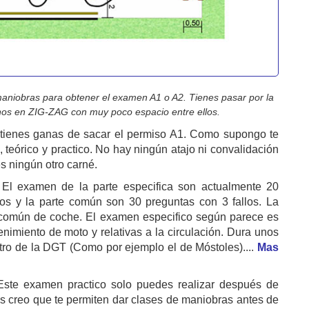
maniobras para obtener el examen A1 o A2. Tienes pasar por la
onos en ZIG-ZAG con muy poco espacio entre ellos.
y tienes ganas de sacar el permiso A1. Como supongo te
eórico y practico. No hay ningún atajo ni convalidación
es ningún otro carné.
 El examen de la parte especifica son actualmente 20
llos y la parte común son 30 preguntas con 3 fallos. La
e común de coche. El examen especifico según parece es
enimiento de moto y relativas a la circulación. Dura unos
tro de la DGT (Como por ejemplo el de Móstoles)....
Mas
Este examen practico solo puedes realizar después de
as creo que te permiten dar clases de maniobras antes de