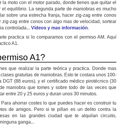
r la moto con el motor parado, donde tienes que quitar el
 el equilibrio. La segunda parte de maniobras es mucho
ar sobre una estrecha franja, hacer zig-zag entre conos
r zig-zag entre conos con algo mas de velocidad, sortear
a controlada...
Vídeos y mas información
.
te practica si lo comparamos con el permiso AM. Aquí
actico A1.
permiso A1?
nes que realizar la parte teórica y practica. Donde mas
 clases gratuitas de maniobras. Esto te costara unos 100-
 DGT (88 euros), y el certificado médico pirotécnico (30
 de maniobra que tomes y sobre todo de las veces que
r entre 20 y 25 euros y duran unos 30 minutos.
. Para ahorrar costes lo que puedes hacer es construir tu
os de amigos. Pero si te pillan es un delito contra la
sas en las grandes ciudad que te alquilan circuito,
 ninguna ganga...