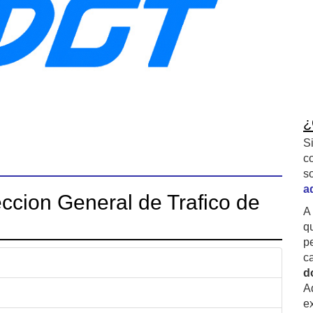
¿
S
c
s
a
ccion General de Trafico de
A
q
p
c
d
A
ex