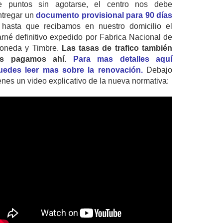
e puntos sin agotarse, el centro nos debe
ntregar un
documento provisional para 90 días
 hasta que recibamos en nuestro domicilio el
arné definitivo expedido por Fabrica Nacional de
oneda y Timbre.
Las tasas de trafico también
as pagamos ahí.
Para mas detalles aquí
uedes leer mas sobre la renovación.
Debajo
ienes un video explicativo de la nueva normativa: