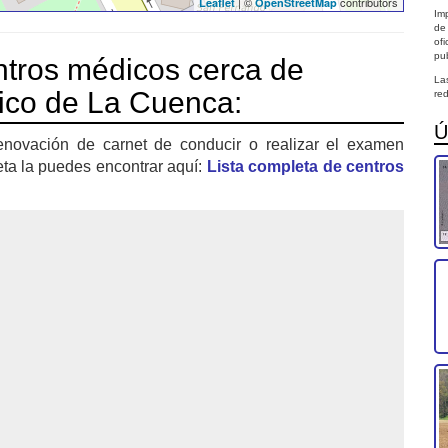
| ©
contributors
Leaflet
OpenStreetMap
Imp
de
of
pub
tros médicos cerca de
La
fico de La Cuenca:
red
Ú
enovación de carnet de conducir o realizar el examen
eta la puedes encontrar aquí:
Lista completa de centros