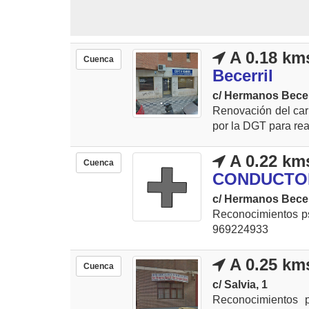
A 0.18 km
Cuenca
Becerril
c/ Hermanos Becerr
Renovación del carn
por la DGT para real
A 0.22 km
Cuenca
CONDUCTOR
c/ Hermanos Becerr
Reconocimientos psi
969224933
A 0.25 km
Cuenca
c/ Salvia, 1
Reconocimientos p