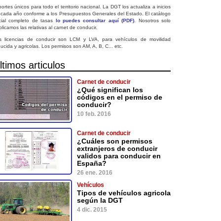
ortes únicos para todo el territorio nacional. La DGT los actualiza a inicios
 cada año conforme a los Presupuestos Generales del Estado. El catálogo
icial completo de tasas
lo puedes consultar aquí (PDF)
. Nosotros solo
licamos las relativas al carnet de conducir.
s licencias de conducir son LCM y LVA, para vehículos de movilidad
ucida y agricolas. Los permisos son AM, A, B, C... etc.
ltimos articulos
Carnet de conducir
¿Qué significan los
códigos en el permiso de
conducir?
10 feb. 2016
Carnet de conducir
¿Cuáles son permisos
extranjeros de conducir
validos para conducir en
España?
26 ene. 2016
Vehículos
Tipos de vehículos agricola
según la DGT
4 dic. 2015