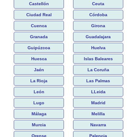
Castellón
Ceuta
Ciudad Real
Córdoba
Cuenca
Girona
Granada
Guadalajara
Guipúzcoa
Huelva
Huesca
Islas Baleares
Jaén
La Coruña
La Rioja
Las Palmas
León
LLeida
Lugo
Madrid
Málaga
Melilla
Murcia
Navarra
Orense
Palencia