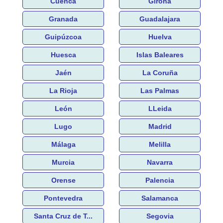
Cuenca
Girona
Granada
Guadalajara
Guipúzcoa
Huelva
Huesca
Islas Baleares
Jaén
La Coruña
La Rioja
Las Palmas
León
LLeida
Lugo
Madrid
Málaga
Melilla
Murcia
Navarra
Orense
Palencia
Pontevedra
Salamanca
Santa Cruz de T...
Segovia