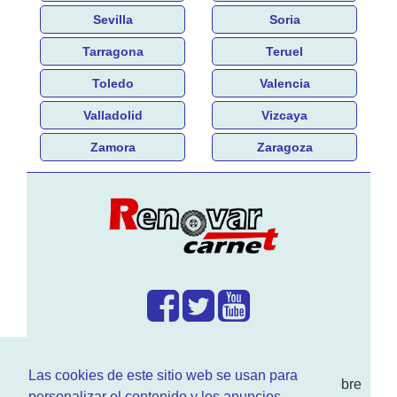
Sevilla
Soria
Tarragona
Teruel
Toledo
Valencia
Valladolid
Vizcaya
Zamora
Zaragoza
¿Que hacemos?
Las cookies de este sitio web se usan para
En
www.RenovarCarnet.com
Te contamos sobre
personalizar el contenido y los anuncios,