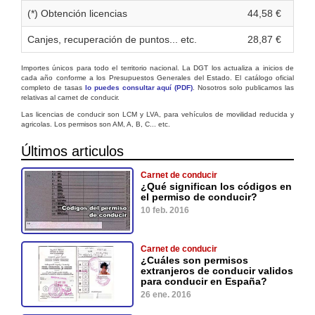
(*) Obtención licencias
44,58 €
Canjes, recuperación de puntos... etc.
28,87 €
Importes únicos para todo el territorio nacional. La DGT los actualiza a inicios de
cada año conforme a los Presupuestos Generales del Estado. El catálogo oficial
completo de tasas
lo puedes consultar aquí (PDF)
. Nosotros solo publicamos las
relativas al carnet de conducir.
Las licencias de conducir son LCM y LVA, para vehículos de movilidad reducida y
agricolas. Los permisos son AM, A, B, C... etc.
Últimos articulos
Carnet de conducir
¿Qué significan los códigos en
el permiso de conducir?
10 feb. 2016
Carnet de conducir
¿Cuáles son permisos
extranjeros de conducir validos
para conducir en España?
26 ene. 2016