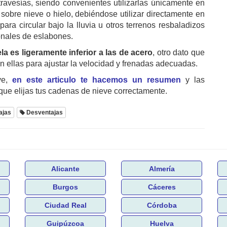
travesías, siendo convenientes utilizarlas únicamente en
bre nieve o hielo, debiéndose utilizar directamente en
para circular bajo la lluvia u otros terrenos resbaladizos
onales de eslabones.
a es ligeramente inferior a las de acero
, otro dato que
on ellas para ajustar la velocidad y frenadas adecuadas.
ve,
en este articulo te hacemos un resumen
y las
e elijas tus cadenas de nieve correctamente.
ajas
Desventajas
Alicante
Almería
Burgos
Cáceres
Ciudad Real
Córdoba
Guipúzcoa
Huelva