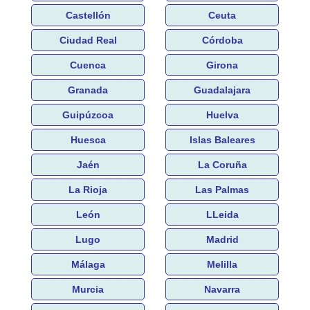
Castellón
Ceuta
Ciudad Real
Córdoba
Cuenca
Girona
Granada
Guadalajara
Guipúzcoa
Huelva
Huesca
Islas Baleares
Jaén
La Coruña
La Rioja
Las Palmas
León
LLeida
Lugo
Madrid
Málaga
Melilla
Murcia
Navarra