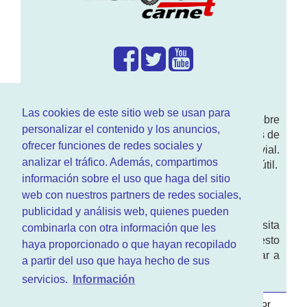
¿Que hacemos?
Las cookies de este sitio web se usan para
En
www.RenovarCarnet.com
Te contamos sobre
personalizar el contenido y los anuncios,
la
renovación del permiso
de conducir, noticias de
ofrecer funciones de redes sociales y
actualidad motor y sobre todo seguridad vial.
analizar el tráfico. Además, compartimos
Ademas tenemos todo tipo de información DGT útil.
información sobre el uso que haga del sitio
¿Quienes somos?
web con nuestros partners de redes sociales,
publicidad y análisis web, quienes pueden
Quieres saber quien mantiene la pagina, visita
combinarla con otra información que les
nuestra
sección de contacto
. Aquí tienes nuesto
haya proporcionado o que hayan recopilado
aviso legal
. Basicamente no queremos engañar a
a partir del uso que haya hecho de sus
nadie.
servicios.
Información
Este sitio web es desarrollado y mantenido con
por