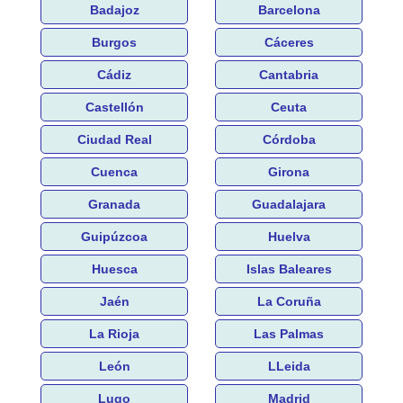
Badajoz
Barcelona
Burgos
Cáceres
Cádiz
Cantabria
Castellón
Ceuta
Ciudad Real
Córdoba
Cuenca
Girona
Granada
Guadalajara
Guipúzcoa
Huelva
Huesca
Islas Baleares
Jaén
La Coruña
La Rioja
Las Palmas
León
LLeida
Lugo
Madrid