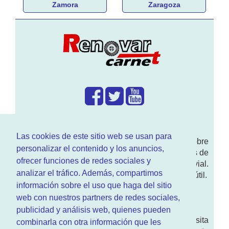
Zamora
Zaragoza
¿Que hacemos?
Las cookies de este sitio web se usan para
En
www.RenovarCarnet.com
Te contamos sobre
personalizar el contenido y los anuncios,
la
renovación del permiso
de conducir, noticias de
ofrecer funciones de redes sociales y
actualidad motor y sobre todo seguridad vial.
analizar el tráfico. Además, compartimos
Ademas tenemos todo tipo de información DGT útil.
información sobre el uso que haga del sitio
¿Quienes somos?
web con nuestros partners de redes sociales,
publicidad y análisis web, quienes pueden
Quieres saber quien mantiene la pagina, visita
combinarla con otra información que les