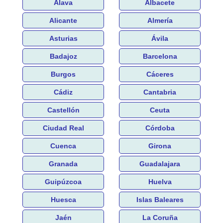
Álava
Albacete
Alicante
Almería
Asturias
Ávila
Badajoz
Barcelona
Burgos
Cáceres
Cádiz
Cantabria
Castellón
Ceuta
Ciudad Real
Córdoba
Cuenca
Girona
Granada
Guadalajara
Guipúzcoa
Huelva
Huesca
Islas Baleares
Jaén
La Coruña