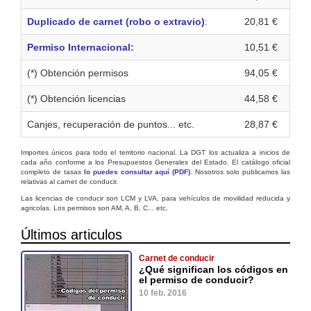
Duplicado de carnet (robo o extravio)
:
20,81 €
Permiso Internacional:
10,51 €
(*) Obtención permisos
94,05 €
(*) Obtención licencias
44,58 €
Canjes, recuperación de puntos... etc.
28,87 €
Importes únicos para todo el territorio nacional. La DGT los actualiza a inicios de
cada año conforme a los Presupuestos Generales del Estado. El catálogo oficial
completo de tasas
lo puedes consultar aquí (PDF)
. Nosotros solo publicamos las
relativas al carnet de conducir.
Las licencias de conducir son LCM y LVA, para vehículos de movilidad reducida y
agricolas. Los permisos son AM, A, B, C... etc.
Últimos articulos
Carnet de conducir
¿Qué significan los códigos en
el permiso de conducir?
10 feb. 2016