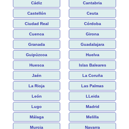
Cádiz
Cantabria
Castellón
Ceuta
Ciudad Real
Córdoba
Cuenca
Girona
Granada
Guadalajara
Guipúzcoa
Huelva
Huesca
Islas Baleares
Jaén
La Coruña
La Rioja
Las Palmas
León
LLeida
Lugo
Madrid
Málaga
Melilla
Murcia
Navarra