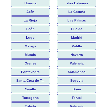
Huesca
Islas Baleares
Jaén
La Coruña
La Rioja
Las Palmas
León
LLeida
Lugo
Madrid
Málaga
Melilla
Murcia
Navarra
Orense
Palencia
Pontevedra
Salamanca
Santa Cruz de T...
Segovia
Sevilla
Soria
Tarragona
Teruel
Toledo
Valencia