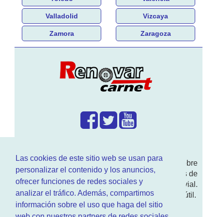
Valladolid
Vizcaya
Zamora
Zaragoza
¿Que hacemos?
Las cookies de este sitio web se usan para
En
www.RenovarCarnet.com
Te contamos sobre
personalizar el contenido y los anuncios,
la
renovación del permiso
de conducir, noticias de
ofrecer funciones de redes sociales y
actualidad motor y sobre todo seguridad vial.
analizar el tráfico. Además, compartimos
Ademas tenemos todo tipo de información DGT útil.
información sobre el uso que haga del sitio
¿Quienes somos?
web con nuestros partners de redes sociales,