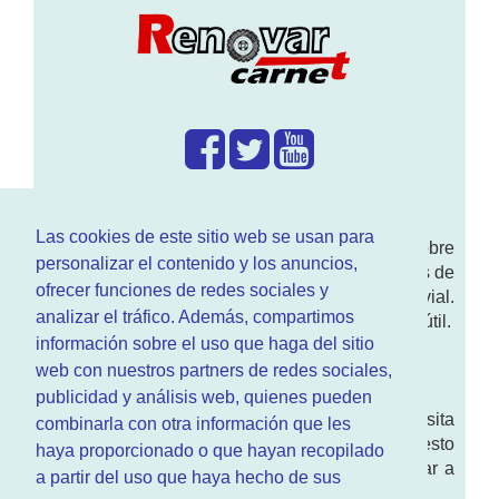
¿Que hacemos?
Las cookies de este sitio web se usan para
En
www.RenovarCarnet.com
Te contamos sobre
personalizar el contenido y los anuncios,
la
renovación del permiso
de conducir, noticias de
ofrecer funciones de redes sociales y
actualidad motor y sobre todo seguridad vial.
analizar el tráfico. Además, compartimos
Ademas tenemos todo tipo de información DGT útil.
información sobre el uso que haga del sitio
¿Quienes somos?
web con nuestros partners de redes sociales,
publicidad y análisis web, quienes pueden
Quieres saber quien mantiene la pagina, visita
combinarla con otra información que les
nuestra
sección de contacto
. Aquí tienes nuesto
haya proporcionado o que hayan recopilado
aviso legal
. Basicamente no queremos engañar a
a partir del uso que haya hecho de sus
nadie.