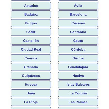
Asturias
Ávila
Badajoz
Barcelona
Burgos
Cáceres
Cádiz
Cantabria
Castellón
Ceuta
Ciudad Real
Córdoba
Cuenca
Girona
Granada
Guadalajara
Guipúzcoa
Huelva
Huesca
Islas Baleares
Jaén
La Coruña
La Rioja
Las Palmas