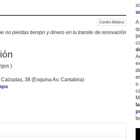
s
a
A
Centro Médico
q
e no pierdas tiempo y dinero en tu tramite de renovación
p
c
d
ión
A
ex
rgos )
d
e
s Calzadas, 38 (Esquina Av. Cantabria)
o
mapa
c
M
l
p
t