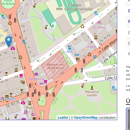
Imp
de
of
pub
La
red
Ú
| ©
contributors
Leaflet
OpenStreetMap