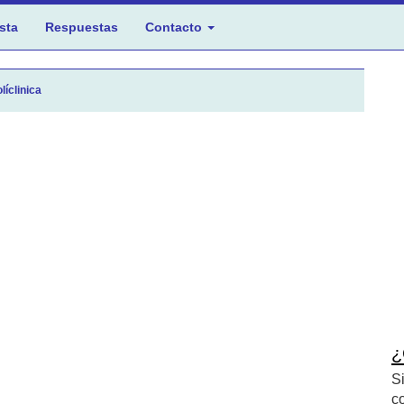
sta
Respuestas
Contacto
líclinica
¿
S
c