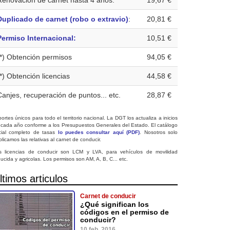
Renovación de carnet hasta 4 años:
19,67 €
Duplicado de carnet (robo o extravio)
:
20,81 €
Permiso Internacional:
10,51 €
(*) Obtención permisos
94,05 €
(*) Obtención licencias
44,58 €
Canjes, recuperación de puntos... etc.
28,87 €
ortes únicos para todo el territorio nacional. La DGT los actualiza a inicios
 cada año conforme a los Presupuestos Generales del Estado. El catálogo
icial completo de tasas
lo puedes consultar aquí (PDF)
. Nosotros solo
licamos las relativas al carnet de conducir.
s licencias de conducir son LCM y LVA, para vehículos de movilidad
ucida y agricolas. Los permisos son AM, A, B, C... etc.
ltimos articulos
Carnet de conducir
¿Qué significan los
códigos en el permiso de
conducir?
10 feb. 2016