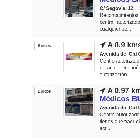
C/ Segovia, 12
Reconocimientos p
centro autorizad
cualquier pe...
A 0.9 km
Burgos
Avenida del Cid 
Centro autorizado
el acto. Despué
autorización...
A 0.97 k
Burgos
Médicos B
Avenida del Cid
Centro autorizado
tienes que traer e
act...