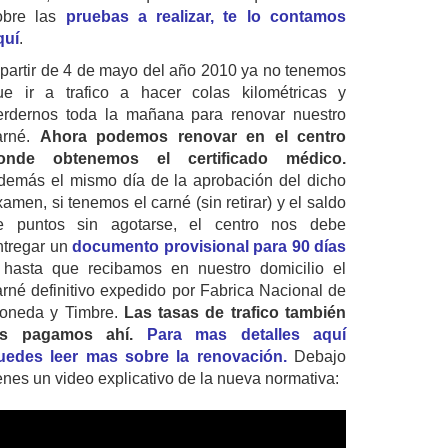
obre las
pruebas a realizar, te lo contamos
quí
.
 partir de 4 de mayo del año 2010 ya no tenemos
ue ir a trafico a hacer colas kilométricas y
erdernos toda la mañana para renovar nuestro
arné.
Ahora podemos renovar en el centro
onde obtenemos el certificado médico.
demás el mismo día de la aprobación del dicho
amen, si tenemos el carné (sin retirar) y el saldo
e puntos sin agotarse, el centro nos debe
ntregar un
documento provisional para 90 días
 hasta que recibamos en nuestro domicilio el
arné definitivo expedido por Fabrica Nacional de
oneda y Timbre.
Las tasas de trafico también
as pagamos ahí.
Para mas detalles aquí
uedes leer mas sobre la renovación.
Debajo
ienes un video explicativo de la nueva normativa: