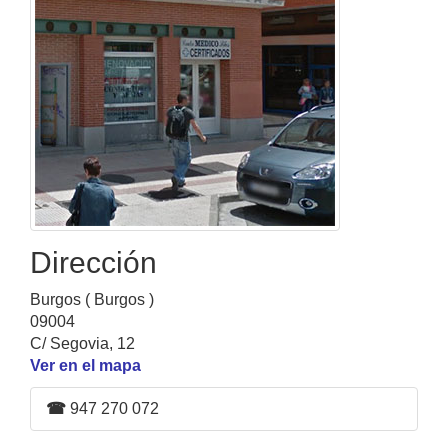
Dirección
Burgos ( Burgos )
09004
C/ Segovia, 12
Ver en el mapa
☎
947 270 072