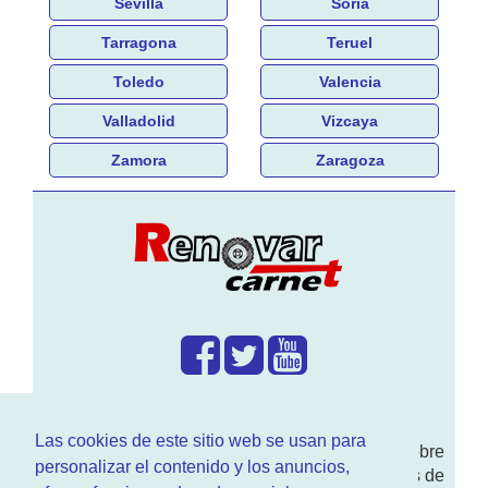
Sevilla
Soria
Tarragona
Teruel
Toledo
Valencia
Valladolid
Vizcaya
Zamora
Zaragoza
¿Que hacemos?
Las cookies de este sitio web se usan para
En
www.RenovarCarnet.com
Te contamos sobre
personalizar el contenido y los anuncios,
la
renovación del permiso
de conducir, noticias de