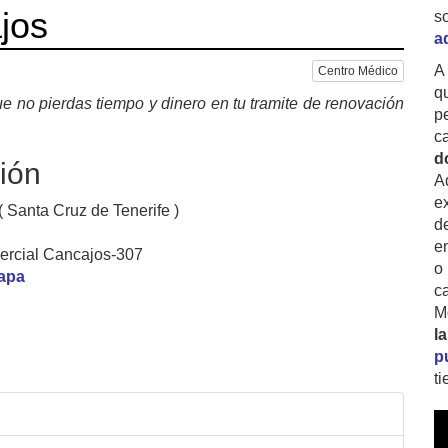
jos
s
a
A
Centro Médico
q
e no pierdas tiempo y dinero en tu tramite de renovación
p
c
d
ión
A
ex
 Santa Cruz de Tenerife )
d
e
ercial Cancajos-307
o
mapa
c
M
l
p
t