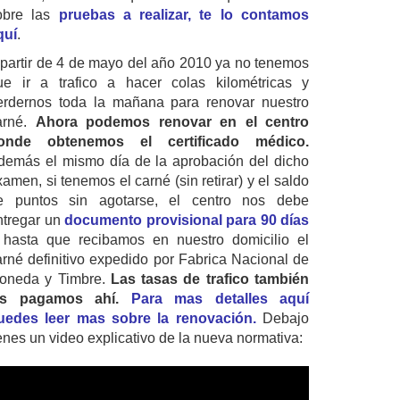
obre las
pruebas a realizar, te lo contamos
quí
.
 partir de 4 de mayo del año 2010 ya no tenemos
ue ir a trafico a hacer colas kilométricas y
erdernos toda la mañana para renovar nuestro
arné.
Ahora podemos renovar en el centro
onde obtenemos el certificado médico.
demás el mismo día de la aprobación del dicho
amen, si tenemos el carné (sin retirar) y el saldo
e puntos sin agotarse, el centro nos debe
ntregar un
documento provisional para 90 días
 hasta que recibamos en nuestro domicilio el
arné definitivo expedido por Fabrica Nacional de
oneda y Timbre.
Las tasas de trafico también
as pagamos ahí.
Para mas detalles aquí
uedes leer mas sobre la renovación.
Debajo
ienes un video explicativo de la nueva normativa: