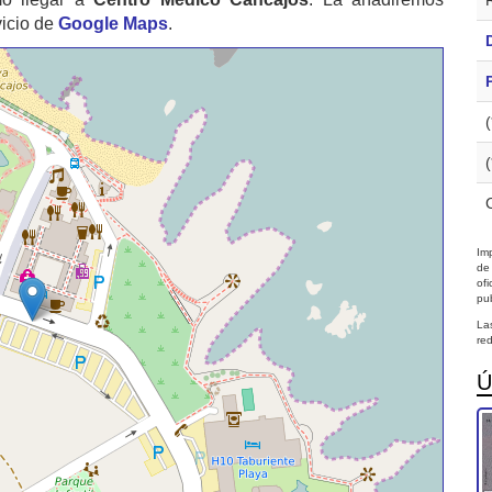
vicio de
Google Maps
.
Imp
de
of
pub
La
red
Ú