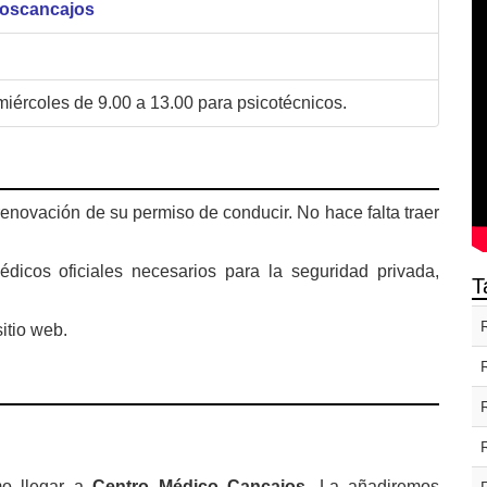
loscancajos
miércoles de 9.00 a 13.00 para psicotécnicos.
renovación de su permiso de conducir. No hace falta traer
dicos oficiales necesarios para la seguridad privada,
T
itio web.
o llegar a
Centro Médico Cancajos
. La añadiremos