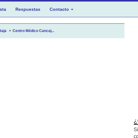
sta
Respuestas
Contacto
Baja
Centro Médico Cancaj...
¿
S
c