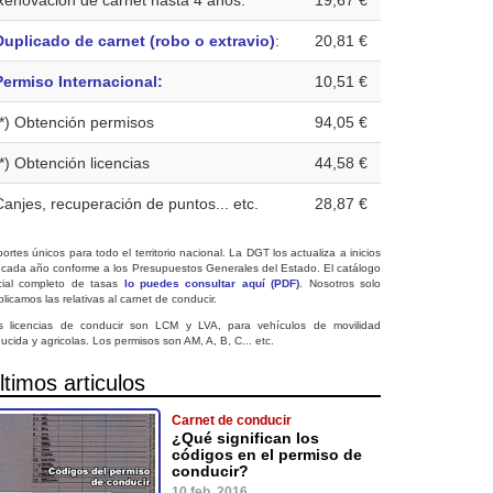
Renovación de carnet hasta 4 años:
19,67 €
Duplicado de carnet (robo o extravio)
:
20,81 €
Permiso Internacional:
10,51 €
(*) Obtención permisos
94,05 €
(*) Obtención licencias
44,58 €
Canjes, recuperación de puntos... etc.
28,87 €
ortes únicos para todo el territorio nacional. La DGT los actualiza a inicios
 cada año conforme a los Presupuestos Generales del Estado. El catálogo
icial completo de tasas
lo puedes consultar aquí (PDF)
. Nosotros solo
licamos las relativas al carnet de conducir.
s licencias de conducir son LCM y LVA, para vehículos de movilidad
ucida y agricolas. Los permisos son AM, A, B, C... etc.
ltimos articulos
Carnet de conducir
¿Qué significan los
códigos en el permiso de
conducir?
10 feb. 2016