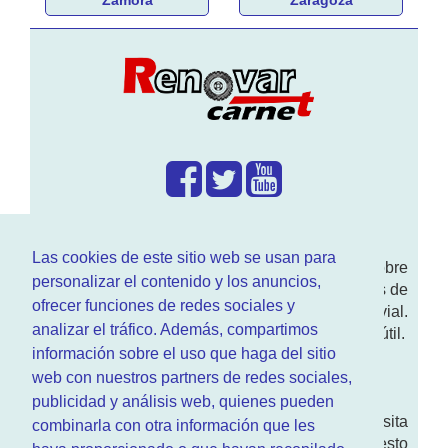
¿Que hacemos?
Las cookies de este sitio web se usan para
En
www.RenovarCarnet.com
Te contamos sobre
personalizar el contenido y los anuncios,
la
renovación del permiso
de conducir, noticias de
ofrecer funciones de redes sociales y
actualidad motor y sobre todo seguridad vial.
analizar el tráfico. Además, compartimos
Ademas tenemos todo tipo de información DGT útil.
información sobre el uso que haga del sitio
¿Quienes somos?
web con nuestros partners de redes sociales,
publicidad y análisis web, quienes pueden
Quieres saber quien mantiene la pagina, visita
combinarla con otra información que les
nuestra
sección de contacto
. Aquí tienes nuesto