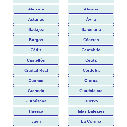
Alicante
Almería
Asturias
Ávila
Badajoz
Barcelona
Burgos
Cáceres
Cádiz
Cantabria
Castellón
Ceuta
Ciudad Real
Córdoba
Cuenca
Girona
Granada
Guadalajara
Guipúzcoa
Huelva
Huesca
Islas Baleares
Jaén
La Coruña