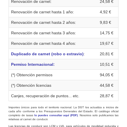
Renovación de carnet:
24,58 €
Renovación de carnet hasta 1 año:
4,92 €
Renovación de carnet hasta 2 años:
9,83 €
Renovación de carnet hasta 3 años:
14,75 €
Renovación de carnet hasta 4 años:
19,67 €
Duplicado de carnet (robo o extravio)
:
20,81 €
Permiso Internacional:
10,51 €
(*) Obtención permisos
94,05 €
(*) Obtención licencias
44,58 €
Canjes, recuperación de puntos... etc.
28,87 €
Importes únicos para todo el territorio nacional. La DGT los actualiza a inicios de
cada año conforme a los Presupuestos Generales del Estado. El catálogo oficial
completo de tasas
lo puedes consultar aquí (PDF)
. Nosotros solo publicamos las
relativas al carnet de conducir.
Las licencias de conducir son LCM y LVA, para vehículos de movilidad reducida y