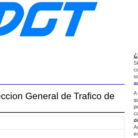
¿
S
c
s
a
A
ccion General de Trafico de
q
p
c
d
A
ex