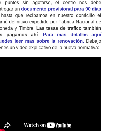
e puntos sin agotarse, el centro nos debe
ntregar un
documento provisional para 90 días
 hasta que recibamos en nuestro domicilio el
arné definitivo expedido por Fabrica Nacional de
oneda y Timbre.
Las tasas de trafico también
as pagamos ahí.
Para mas detalles aquí
uedes leer mas sobre la renovación.
Debajo
ienes un video explicativo de la nueva normativa: