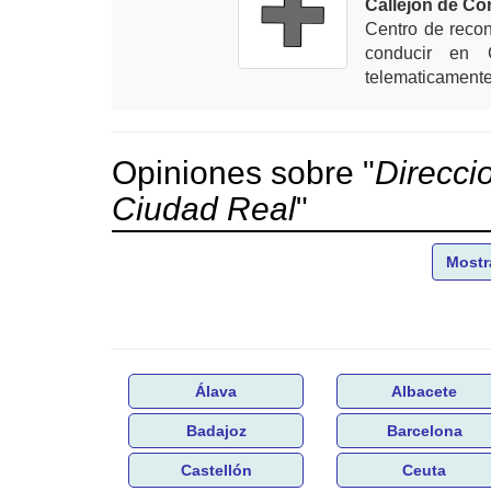
Callejon de Co
Centro de reco
conducir en C
telematicamente 
Opiniones sobre "
Direcci
Ciudad Real
"
Mostr
Álava
Albacete
Badajoz
Barcelona
Castellón
Ceuta