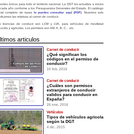
ortes únicos para todo el territorio nacional. La DGT los actualiza a inicios
 cada año conforme a los Presupuestos Generales del Estado. El catálogo
icial completo de tasas
lo puedes consultar aquí (PDF)
. Nosotros solo
licamos las relativas al carnet de conducir.
s licencias de conducir son LCM y LVA, para vehículos de movilidad
ucida y agricolas. Los permisos son AM, A, B, C... etc.
ltimos articulos
Carnet de conducir
¿Qué significan los
códigos en el permiso de
conducir?
10 feb. 2016
Carnet de conducir
¿Cuáles son permisos
extranjeros de conducir
validos para conducir en
España?
26 ene. 2016
Vehículos
Tipos de vehículos agricola
según la DGT
4 dic. 2015