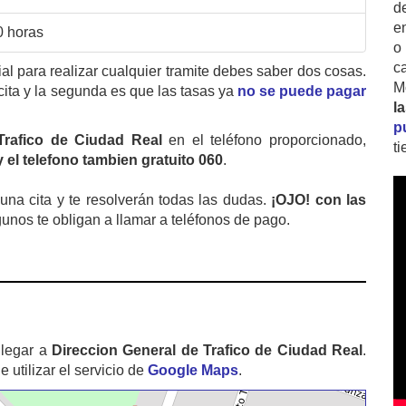
d
e
0 horas
o
c
cial para realizar cualquier tramite debes saber dos cosas.
M
cita y la segunda es que las tasas ya
no se puede pagar
l
p
Trafico de Ciudad Real
en el teléfono proporcionado,
t
 el telefono tambien gratuito 060
.
na cita y te resolverán todas las dudas.
¡OJO! con las
gunos te obligan a llamar a teléfonos de pago.
llegar a
Direccion General de Trafico de Ciudad Real
.
tilizar el servicio de
Google Maps
.