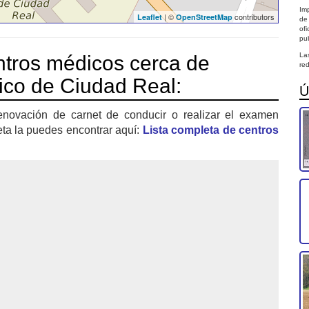
Imp
| ©
contributors
Leaflet
OpenStreetMap
de
of
pub
La
tros médicos cerca de
red
fico de Ciudad Real:
Ú
enovación de carnet de conducir o realizar el examen
eta la puedes encontrar aquí:
Lista completa de centros