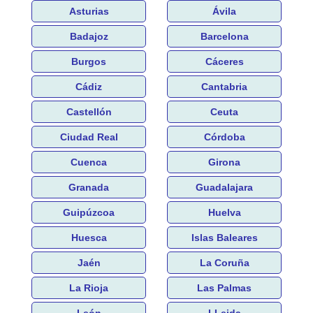
Asturias
Ávila
Badajoz
Barcelona
Burgos
Cáceres
Cádiz
Cantabria
Castellón
Ceuta
Ciudad Real
Córdoba
Cuenca
Girona
Granada
Guadalajara
Guipúzcoa
Huelva
Huesca
Islas Baleares
Jaén
La Coruña
La Rioja
Las Palmas
León
LLeida