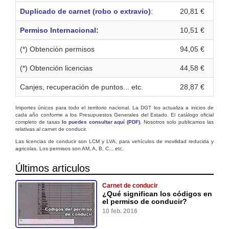
Duplicado de carnet (robo o extravio)
:
20,81 €
Permiso Internacional:
10,51 €
(*) Obtención permisos
94,05 €
(*) Obtención licencias
44,58 €
Canjes, recuperación de puntos... etc.
28,87 €
Importes únicos para todo el territorio nacional. La DGT los actualiza a inicios de
cada año conforme a los Presupuestos Generales del Estado. El catálogo oficial
completo de tasas
lo puedes consultar aquí (PDF)
. Nosotros solo publicamos las
relativas al carnet de conducir.
Las licencias de conducir son LCM y LVA, para vehículos de movilidad reducida y
agricolas. Los permisos son AM, A, B, C... etc.
Últimos articulos
Carnet de conducir
¿Qué significan los códigos en
el permiso de conducir?
10 feb. 2016