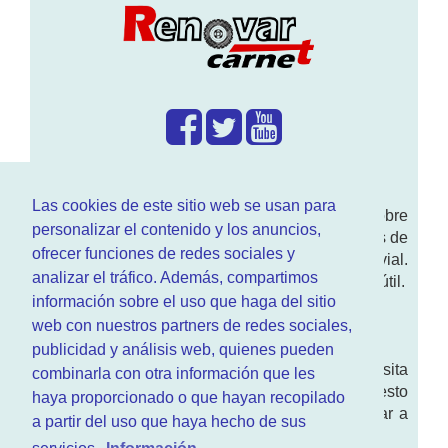
¿Que hacemos?
Las cookies de este sitio web se usan para
En
www.RenovarCarnet.com
Te contamos sobre
personalizar el contenido y los anuncios,
la
renovación del permiso
de conducir, noticias de
ofrecer funciones de redes sociales y
actualidad motor y sobre todo seguridad vial.
analizar el tráfico. Además, compartimos
Ademas tenemos todo tipo de información DGT útil.
información sobre el uso que haga del sitio
¿Quienes somos?
web con nuestros partners de redes sociales,
publicidad y análisis web, quienes pueden
Quieres saber quien mantiene la pagina, visita
combinarla con otra información que les
nuestra
sección de contacto
. Aquí tienes nuesto
haya proporcionado o que hayan recopilado
aviso legal
. Basicamente no queremos engañar a
a partir del uso que haya hecho de sus
nadie.