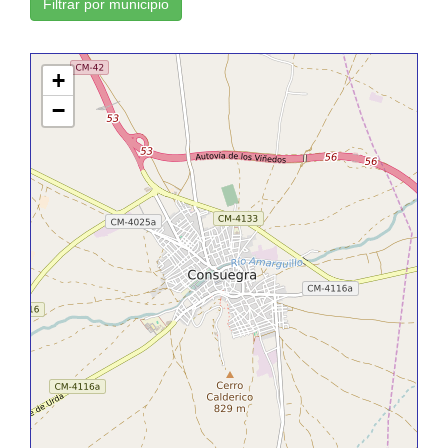
Filtrar por municipio
+
−