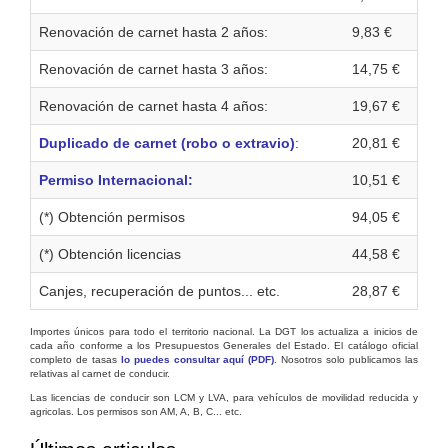
Renovación de carnet hasta 2 años:
9,83 €
Renovación de carnet hasta 3 años:
14,75 €
Renovación de carnet hasta 4 años:
19,67 €
Duplicado de carnet (robo o extravio)
:
20,81 €
Permiso Internacional:
10,51 €
(*) Obtención permisos
94,05 €
(*) Obtención licencias
44,58 €
Canjes, recuperación de puntos... etc.
28,87 €
Importes únicos para todo el territorio nacional. La DGT los actualiza a inicios de
cada año conforme a los Presupuestos Generales del Estado. El catálogo oficial
completo de tasas
lo puedes consultar aquí (PDF)
. Nosotros solo publicamos las
relativas al carnet de conducir.
Las licencias de conducir son LCM y LVA, para vehículos de movilidad reducida y
agricolas. Los permisos son AM, A, B, C... etc.