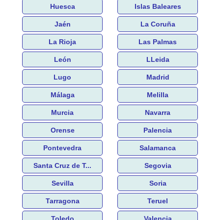
Huesca
Islas Baleares
Jaén
La Coruña
La Rioja
Las Palmas
León
LLeida
Lugo
Madrid
Málaga
Melilla
Murcia
Navarra
Orense
Palencia
Pontevedra
Salamanca
Santa Cruz de T...
Segovia
Sevilla
Soria
Tarragona
Teruel
Toledo
Valencia