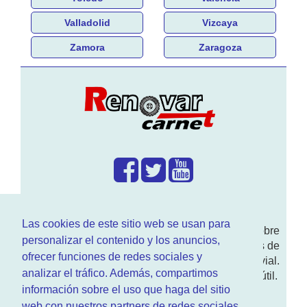
Valladolid
Vizcaya
Zamora
Zaragoza
¿Que hacemos?
Las cookies de este sitio web se usan para
En
www.RenovarCarnet.com
Te contamos sobre
personalizar el contenido y los anuncios,
la
renovación del permiso
de conducir, noticias de
ofrecer funciones de redes sociales y
actualidad motor y sobre todo seguridad vial.
analizar el tráfico. Además, compartimos
Ademas tenemos todo tipo de información DGT útil.
información sobre el uso que haga del sitio
¿Quienes somos?
web con nuestros partners de redes sociales,