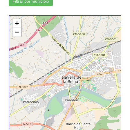
Filtrar por municipio
+
−