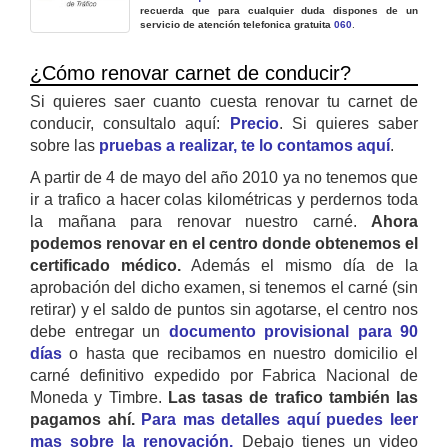
recuerda que para cualquier duda dispones de un
servicio de atención telefonica gratuita
060
.
¿Cómo renovar carnet de conducir?
Si quieres saer cuanto cuesta renovar tu carnet de
conducir, consultalo aquí:
Precio
. Si quieres saber
sobre las
pruebas a realizar, te lo contamos aquí
.
A partir de 4 de mayo del año 2010 ya no tenemos que
ir a trafico a hacer colas kilométricas y perdernos toda
la mañana para renovar nuestro carné.
Ahora
podemos renovar en el centro donde obtenemos el
certificado médico.
Además el mismo día de la
aprobación del dicho examen, si tenemos el carné (sin
retirar) y el saldo de puntos sin agotarse, el centro nos
debe entregar un
documento provisional para 90
días
o hasta que recibamos en nuestro domicilio el
carné definitivo expedido por Fabrica Nacional de
Moneda y Timbre.
Las tasas de trafico también las
pagamos ahí.
Para mas detalles aquí puedes leer
mas sobre la renovación.
Debajo tienes un video