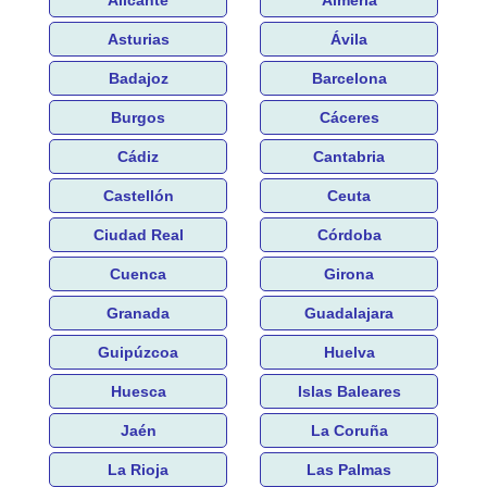
Asturias
Ávila
Badajoz
Barcelona
Burgos
Cáceres
Cádiz
Cantabria
Castellón
Ceuta
Ciudad Real
Córdoba
Cuenca
Girona
Granada
Guadalajara
Guipúzcoa
Huelva
Huesca
Islas Baleares
Jaén
La Coruña
La Rioja
Las Palmas