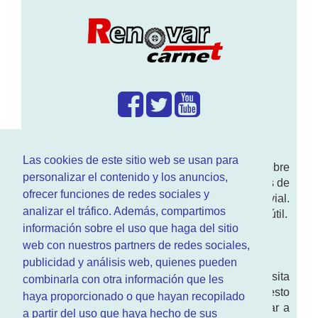
¿Que hacemos?
Las cookies de este sitio web se usan para
En
www.RenovarCarnet.com
Te contamos sobre
personalizar el contenido y los anuncios,
la
renovación del permiso
de conducir, noticias de
ofrecer funciones de redes sociales y
actualidad motor y sobre todo seguridad vial.
analizar el tráfico. Además, compartimos
Ademas tenemos todo tipo de información DGT útil.
información sobre el uso que haga del sitio
¿Quienes somos?
web con nuestros partners de redes sociales,
publicidad y análisis web, quienes pueden
Quieres saber quien mantiene la pagina, visita
combinarla con otra información que les
nuestra
sección de contacto
. Aquí tienes nuesto
haya proporcionado o que hayan recopilado
aviso legal
. Basicamente no queremos engañar a
a partir del uso que haya hecho de sus