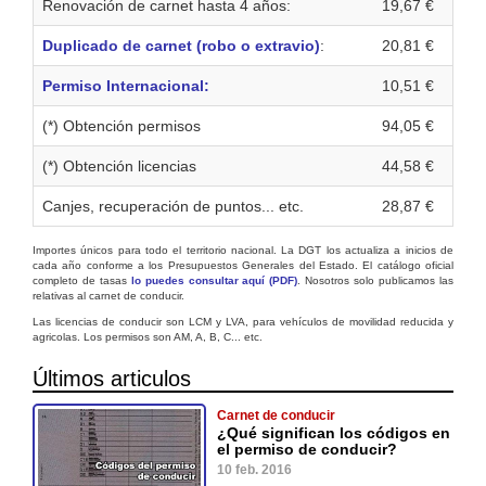
Renovación de carnet hasta 4 años:
19,67 €
Duplicado de carnet (robo o extravio)
:
20,81 €
Permiso Internacional:
10,51 €
(*) Obtención permisos
94,05 €
(*) Obtención licencias
44,58 €
Canjes, recuperación de puntos... etc.
28,87 €
Importes únicos para todo el territorio nacional. La DGT los actualiza a inicios de
cada año conforme a los Presupuestos Generales del Estado. El catálogo oficial
completo de tasas
lo puedes consultar aquí (PDF)
. Nosotros solo publicamos las
relativas al carnet de conducir.
Las licencias de conducir son LCM y LVA, para vehículos de movilidad reducida y
agricolas. Los permisos son AM, A, B, C... etc.
Últimos articulos
Carnet de conducir
¿Qué significan los códigos en
el permiso de conducir?
10 feb. 2016