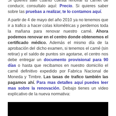
Si quieres saer cuanto cuesta renovar tu carnet de
conducir, consultalo aquí:
Precio
. Si quieres saber
sobre las
pruebas a realizar, te lo contamos aquí
.
A partir de 4 de mayo del año 2010 ya no tenemos que
ir a trafico a hacer colas kilométricas y perdernos toda
la mañana para renovar nuestro carné.
Ahora
podemos renovar en el centro donde obtenemos el
certificado médico.
Además el mismo día de la
aprobación del dicho examen, si tenemos el carné (sin
retirar) y el saldo de puntos sin agotarse, el centro nos
debe entregar un
documento provisional para 90
días
o hasta que recibamos en nuestro domicilio el
carné definitivo expedido por Fabrica Nacional de
Moneda y Timbre.
Las tasas de trafico también las
pagamos ahí.
Para mas detalles aquí puedes leer
mas sobre la renovación.
Debajo tienes un video
explicativo de la nueva normativa: