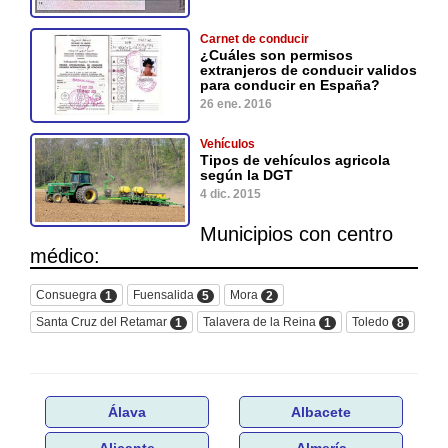
Carnet de conducir
¿Cuáles son permisos
extranjeros de conducir validos
para conducir en España?
26 ene. 2016
Vehículos
Tipos de vehículos agricola
según la DGT
4 dic. 2015
Municipios con centro
médico:
Consuegra
Fuensalida
Mora
1
5
2
Santa Cruz del Retamar
Talavera de la Reina
Toledo
1
1
8
Álava
Albacete
Alicante
Almería