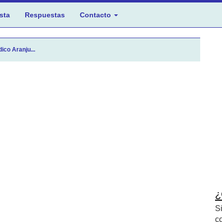
sta
Respuestas
Contacto
ico Aranju...
¿
S
c