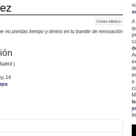
uez
s
a
A
Centro Médico
q
e no pierdas tiempo y dinero en tu tramite de renovación
p
c
d
ión
A
ex
adrid )
d
e
ey, 14
o
mapa
c
M
l
p
t