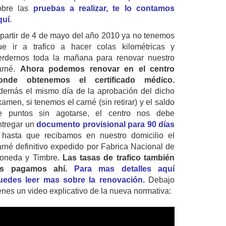
obre las
pruebas a realizar, te lo contamos
quí
.
 partir de 4 de mayo del año 2010 ya no tenemos
ue ir a trafico a hacer colas kilométricas y
erdernos toda la mañana para renovar nuestro
arné.
Ahora podemos renovar en el centro
onde obtenemos el certificado médico.
demás el mismo día de la aprobación del dicho
amen, si tenemos el carné (sin retirar) y el saldo
e puntos sin agotarse, el centro nos debe
ntregar un
documento provisional para 90 días
 hasta que recibamos en nuestro domicilio el
arné definitivo expedido por Fabrica Nacional de
oneda y Timbre.
Las tasas de trafico también
as pagamos ahí.
Para mas detalles aquí
uedes leer mas sobre la renovación.
Debajo
ienes un video explicativo de la nueva normativa: