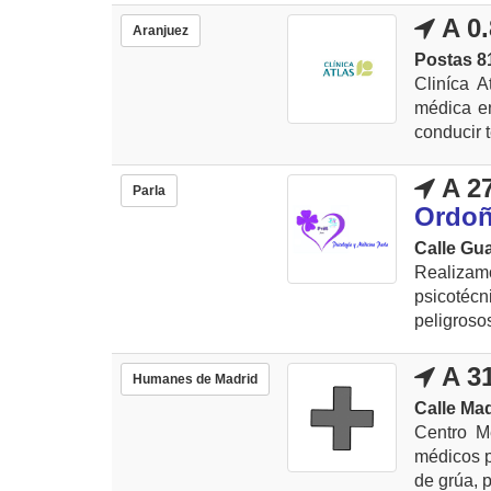
A 0
Aranjuez
Postas 8
Cliníca A
médica en
conducir 
A 2
Parla
Ordoñ
Calle Gua
Realizamo
psicotéc
peligrosos
A 3
Humanes de Madrid
Calle Mad
Centro Mé
médicos p
de grúa, p