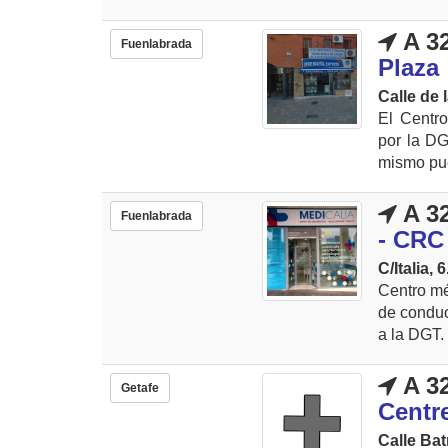
A 3
Fuenlabrada
Plaza
Calle de 
El Centr
por la DG
mismo pue
A 3
Fuenlabrada
- CRC
C/Italia, 
Centro mé
de conduci
a la DGT.
A 3
Getafe
Centr
Calle Bat