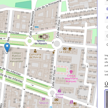
Imp
de
of
pub
La
red
Ú