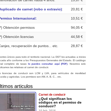
Renovación de carnet hasta 4 años:
19,67 €
Duplicado de carnet (robo o extravio)
:
20,81 €
Permiso Internacional:
10,51 €
(*) Obtención permisos
94,05 €
(*) Obtención licencias
44,58 €
Canjes, recuperación de puntos... etc.
28,87 €
ortes únicos para todo el territorio nacional. La DGT los actualiza a inicios
 cada año conforme a los Presupuestos Generales del Estado. El catálogo
icial completo de tasas
lo puedes consultar aquí (PDF)
. Nosotros solo
licamos las relativas al carnet de conducir.
s licencias de conducir son LCM y LVA, para vehículos de movilidad
ucida y agricolas. Los permisos son AM, A, B, C... etc.
ltimos articulos
Carnet de conducir
¿Qué significan los
códigos en el permiso de
conducir?
10 feb. 2016