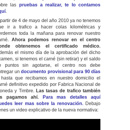
obre las
pruebas a realizar, te lo contamos
quí
.
 partir de 4 de mayo del año 2010 ya no tenemos
ue ir a trafico a hacer colas kilométricas y
erdernos toda la mañana para renovar nuestro
arné.
Ahora podemos renovar en el centro
onde obtenemos el certificado médico.
demás el mismo día de la aprobación del dicho
amen, si tenemos el carné (sin retirar) y el saldo
e puntos sin agotarse, el centro nos debe
ntregar un
documento provisional para 90 días
 hasta que recibamos en nuestro domicilio el
arné definitivo expedido por Fabrica Nacional de
oneda y Timbre.
Las tasas de trafico también
as pagamos ahí.
Para mas detalles aquí
uedes leer mas sobre la renovación.
Debajo
ienes un video explicativo de la nueva normativa: