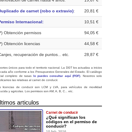
Renovación de carnet hasta 4 años:
19,67 €
Duplicado de carnet (robo o extravio)
:
20,81 €
Permiso Internacional:
10,51 €
(*) Obtención permisos
94,05 €
(*) Obtención licencias
44,58 €
Canjes, recuperación de puntos... etc.
28,87 €
ortes únicos para todo el territorio nacional. La DGT los actualiza a inicios
 cada año conforme a los Presupuestos Generales del Estado. El catálogo
icial completo de tasas
lo puedes consultar aquí (PDF)
. Nosotros solo
licamos las relativas al carnet de conducir.
s licencias de conducir son LCM y LVA, para vehículos de movilidad
ucida y agricolas. Los permisos son AM, A, B, C... etc.
ltimos articulos
Carnet de conducir
¿Qué significan los
códigos en el permiso de
conducir?
10 feb. 2016