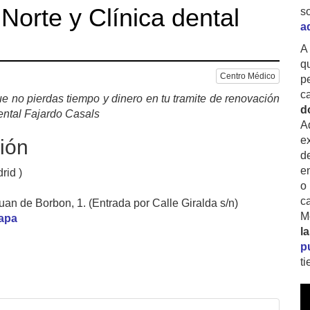
Norte y Clínica dental
s
a
A
q
Centro Médico
p
c
e no pierdas tiempo y dinero en tu tramite de renovación
d
ental Fajardo Casals
A
ex
ión
d
e
rid )
o
c
an de Borbon, 1. (Entrada por Calle Giralda s/n)
M
mapa
l
p
t