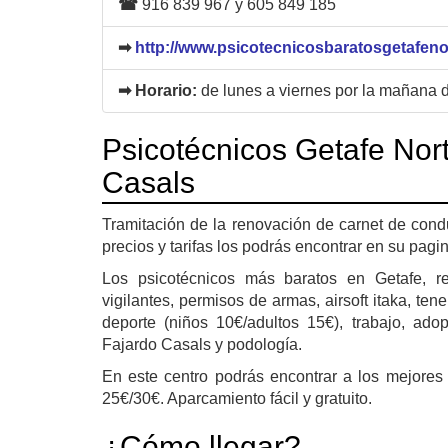
☎
916 839 967 y 605 849 185
➡
http://www.psicotecnicosbaratosgetafen
➡ Horario:
de lunes a viernes por la mañana d
Psicotécnicos Getafe Nort
Casals
Tramitación de la renovación de carnet de condu
precios y tarifas los podrás encontrar en su pagi
Los psicotécnicos más baratos en Getafe, re
vigilantes, permisos de armas, airsoft itaka, t
deporte (niños 10€/adultos 15€), trabajo, ado
Fajardo Casals y podología.
En este centro podrás encontrar a los mejores
25€/30€. Aparcamiento fácil y gratuito.
¿Cómo llegar?