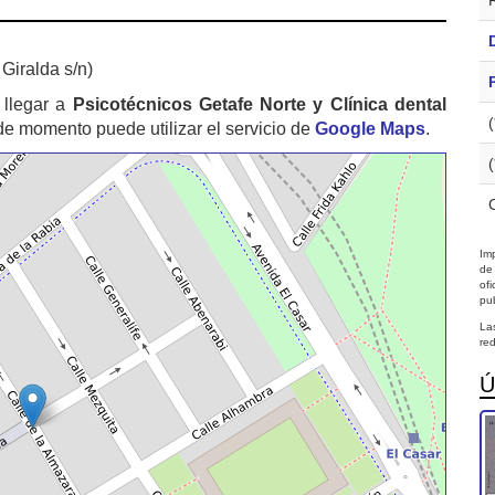
Giralda s/n)
llegar a
Psicotécnicos Getafe Norte y Clínica dental
e momento puede utilizar el servicio de
Google Maps
.
Imp
de
of
pub
La
red
Ú