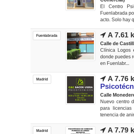
El Centro Psi
Fuenlabrada por
acto. Solo hay qu
A 7.61 
Fuenlabrada
Calle de Castil
Clínica Logos 
donde puedes re
en Fuenlabr...
A 7.76 
Madrid
Psicotécn
Calle Moneder
Nuevo centro d
para licencias
tenencia de ani
A 7.79 
Madrid