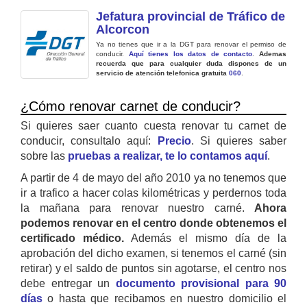
Jefatura provincial de Tráfico de
Alcorcon
Ya no tienes que ir a la DGT para renovar el permiso de
conducir.
Aquí tienes los datos de contacto
.
Ademas
recuerda que para cualquier duda dispones de un
servicio de atención telefonica gratuita
060
.
¿Cómo renovar carnet de conducir?
Si quieres saer cuanto cuesta renovar tu carnet de
conducir, consultalo aquí:
Precio
. Si quieres saber
sobre las
pruebas a realizar, te lo contamos aquí
.
A partir de 4 de mayo del año 2010 ya no tenemos que
ir a trafico a hacer colas kilométricas y perdernos toda
la mañana para renovar nuestro carné.
Ahora
podemos renovar en el centro donde obtenemos el
certificado médico.
Además el mismo día de la
aprobación del dicho examen, si tenemos el carné (sin
retirar) y el saldo de puntos sin agotarse, el centro nos
debe entregar un
documento provisional para 90
días
o hasta que recibamos en nuestro domicilio el