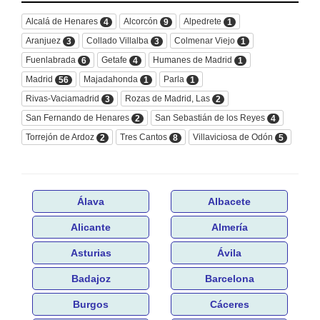
Alcalá de Henares
Alcorcón
Alpedrete
4
9
1
Aranjuez
Collado Villalba
Colmenar Viejo
3
3
1
Fuenlabrada
Getafe
Humanes de Madrid
6
4
1
Madrid
Majadahonda
Parla
56
1
1
Rivas-Vaciamadrid
Rozas de Madrid, Las
3
2
San Fernando de Henares
San Sebastián de los Reyes
2
4
Torrejón de Ardoz
Tres Cantos
Villaviciosa de Odón
2
8
5
Álava
Albacete
Alicante
Almería
Asturias
Ávila
Badajoz
Barcelona
Burgos
Cáceres