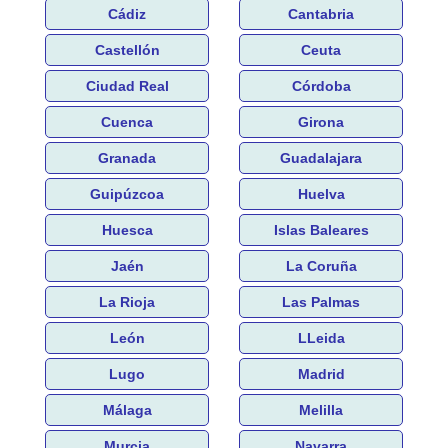
Cádiz
Cantabria
Castellón
Ceuta
Ciudad Real
Córdoba
Cuenca
Girona
Granada
Guadalajara
Guipúzcoa
Huelva
Huesca
Islas Baleares
Jaén
La Coruña
La Rioja
Las Palmas
León
LLeida
Lugo
Madrid
Málaga
Melilla
Murcia
Navarra