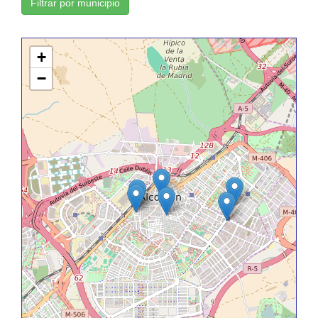
Filtrar por municipio
+
−