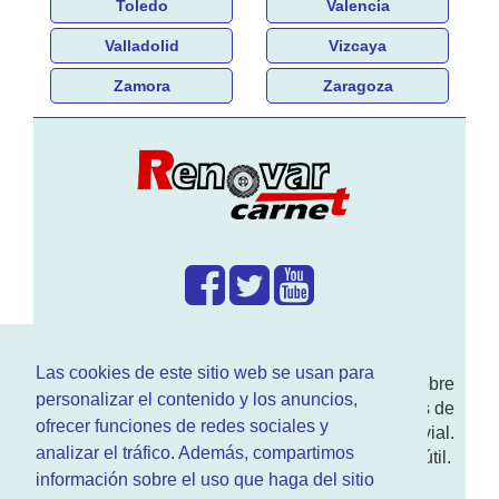
Toledo
Valencia
Valladolid
Vizcaya
Zamora
Zaragoza
¿Que hacemos?
Las cookies de este sitio web se usan para
En
www.RenovarCarnet.com
Te contamos sobre
personalizar el contenido y los anuncios,
la
renovación del permiso
de conducir, noticias de
ofrecer funciones de redes sociales y
actualidad motor y sobre todo seguridad vial.
analizar el tráfico. Además, compartimos
Ademas tenemos todo tipo de información DGT útil.
información sobre el uso que haga del sitio