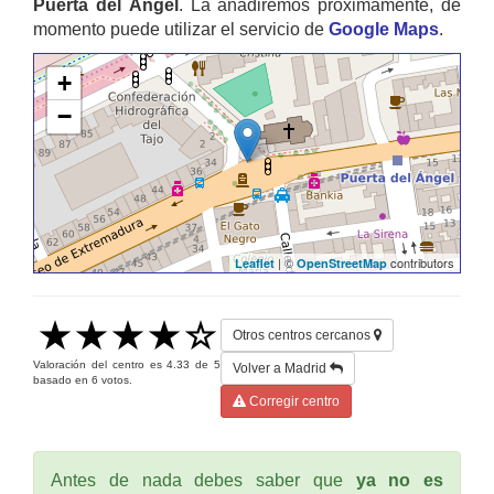
Puerta del Ángel
. La añadiremos proximamente, de
momento puede utilizar el servicio de
Google Maps
.
+
−
| ©
contributors
Leaflet
OpenStreetMap
Otros centros cercanos
Valoración del centro es
4.33
de
5
Volver a Madrid
basado en
6
votos.
Corregir centro
Antes de nada debes saber que
ya no es