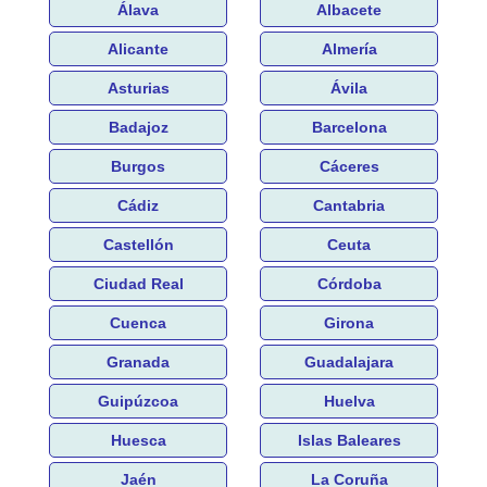
Álava
Albacete
Alicante
Almería
Asturias
Ávila
Badajoz
Barcelona
Burgos
Cáceres
Cádiz
Cantabria
Castellón
Ceuta
Ciudad Real
Córdoba
Cuenca
Girona
Granada
Guadalajara
Guipúzcoa
Huelva
Huesca
Islas Baleares
Jaén
La Coruña