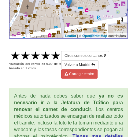
| ©
contributors
Leaflet
OpenStreetMap
Otros centros cercanos
Valoración del centro es
5.00
de
5
Volver a Madrid
basado en
1
votos.
Corregir centro
Antes de nada debes saber que
ya no es
necesario ir a la Jefatura de Tráfico para
renovar el carnet de conducir
. Los centros
médicos autorizados se encargan de realizar todo
el tramite. Incluso la foto te la toman mediante una
webcam y las tasas correspondientes se pagan al
abonar el psicotécnico.
Tienes mas detalles