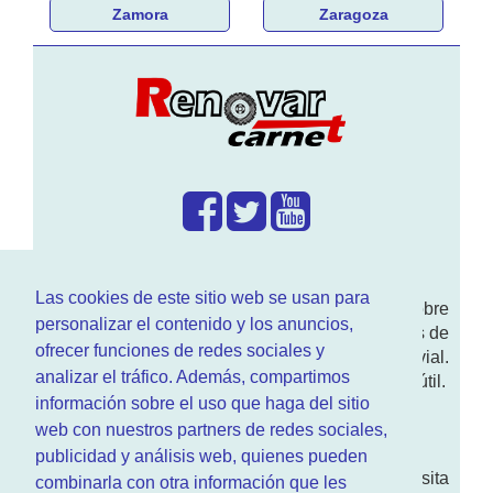
Zamora
Zaragoza
¿Que hacemos?
Las cookies de este sitio web se usan para
En
www.RenovarCarnet.com
Te contamos sobre
personalizar el contenido y los anuncios,
la
renovación del permiso
de conducir, noticias de
ofrecer funciones de redes sociales y
actualidad motor y sobre todo seguridad vial.
analizar el tráfico. Además, compartimos
Ademas tenemos todo tipo de información DGT útil.
información sobre el uso que haga del sitio
¿Quienes somos?
web con nuestros partners de redes sociales,
publicidad y análisis web, quienes pueden
Quieres saber quien mantiene la pagina, visita
combinarla con otra información que les