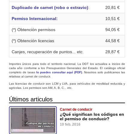
Duplicado de carnet (robo o extravio)
:
20,81 €
Permiso Internacional:
10,51 €
(*) Obtención permisos
94,05 €
(*) Obtención licencias
44,58 €
Canjes, recuperación de puntos... etc.
28,87 €
Importes únicos para todo el territorio nacional. La DGT los actualiza a inicios de
cada año conforme a los Presupuestos Generales del Estado. El catálogo oficial
completo de tasas
lo puedes consultar aquí (PDF)
. Nosotros solo publicamos las
relativas al carnet de conducir.
Las licencias de conducir son LCM y LVA, para vehículos de movilidad reducida y
agricolas. Los permisos son AM, A, B, C... etc.
Últimos articulos
Carnet de conducir
¿Qué significan los códigos en
el permiso de conducir?
10 feb. 2016