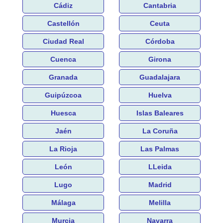
Cádiz
Cantabria
Castellón
Ceuta
Ciudad Real
Córdoba
Cuenca
Girona
Granada
Guadalajara
Guipúzcoa
Huelva
Huesca
Islas Baleares
Jaén
La Coruña
La Rioja
Las Palmas
León
LLeida
Lugo
Madrid
Málaga
Melilla
Murcia
Navarra