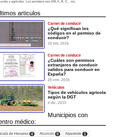
ucida y agricolas. Los permisos son AM, A, B, C... etc.
ltimos articulos
Carnet de conducir
¿Qué significan los
códigos en el permiso de
conducir?
10 feb. 2016
Carnet de conducir
¿Cuáles son permisos
extranjeros de conducir
validos para conducir en
España?
26 ene. 2016
Vehículos
Tipos de vehículos agricola
según la DGT
4 dic. 2015
Municipios con
entro médico:
lcalá de Henares
Alcorcón
Alpedrete
4
9
1