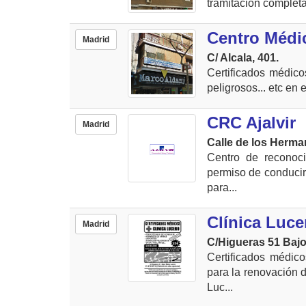
tramitación completa
Centro Médi
Madrid
C/ Alcala, 401.
Certificados médico
peligrosos... etc en 
CRC Ajalvir
Madrid
Calle de los Herma
Centro de reconoci
permiso de conducir 
para...
Clínica Luce
Madrid
C/Higueras 51 Baj
Certificados médic
para la renovación d
Luc...