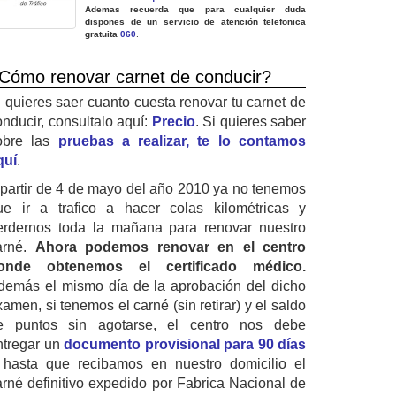
Ademas recuerda que para cualquier duda
dispones de un servicio de atención telefonica
gratuita
060
.
Cómo renovar carnet de conducir?
i quieres saer cuanto cuesta renovar tu carnet de
onducir, consultalo aquí:
Precio
. Si quieres saber
obre las
pruebas a realizar, te lo contamos
quí
.
 partir de 4 de mayo del año 2010 ya no tenemos
ue ir a trafico a hacer colas kilométricas y
erdernos toda la mañana para renovar nuestro
arné.
Ahora podemos renovar en el centro
onde obtenemos el certificado médico.
demás el mismo día de la aprobación del dicho
amen, si tenemos el carné (sin retirar) y el saldo
e puntos sin agotarse, el centro nos debe
ntregar un
documento provisional para 90 días
 hasta que recibamos en nuestro domicilio el
arné definitivo expedido por Fabrica Nacional de