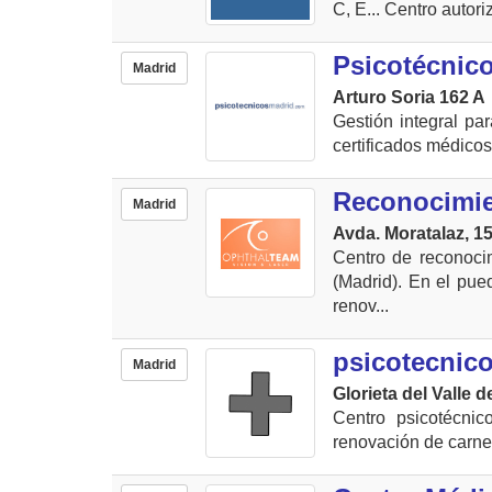
C, E... Centro autori
Psicotécnic
Madrid
Arturo Soria 162 A
Gestión integral pa
certificados médicos 
Reconocimie
Madrid
Avda. Moratalaz, 15
Centro de reconoci
(Madrid). En el pue
renov...
psicotecnic
Madrid
Glorieta del Valle d
Centro psicotécni
renovación de carnet