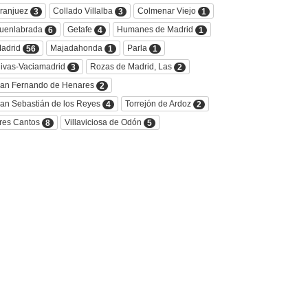
ranjuez
Collado Villalba
Colmenar Viejo
3
3
1
uenlabrada
Getafe
Humanes de Madrid
6
4
1
adrid
Majadahonda
Parla
56
1
1
ivas-Vaciamadrid
Rozas de Madrid, Las
3
2
an Fernando de Henares
2
an Sebastián de los Reyes
Torrejón de Ardoz
4
2
res Cantos
Villaviciosa de Odón
8
5