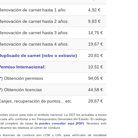
Renovación de carnet hasta 1 año:
4,92 €
Renovación de carnet hasta 2 años:
9,83 €
Renovación de carnet hasta 3 años:
14,75 €
Renovación de carnet hasta 4 años:
19,67 €
Duplicado de carnet (robo o extravio)
:
20,81 €
Permiso Internacional:
10,51 €
(*) Obtención permisos
94,05 €
(*) Obtención licencias
44,58 €
Canjes, recuperación de puntos... etc.
28,87 €
ortes únicos para todo el territorio nacional. La DGT los actualiza a inicios
 cada año conforme a los Presupuestos Generales del Estado. El catálogo
icial completo de tasas
lo puedes consultar aquí (PDF)
. Nosotros solo
licamos las relativas al carnet de conducir.
s licencias de conducir son LCM y LVA, para vehículos de movilidad