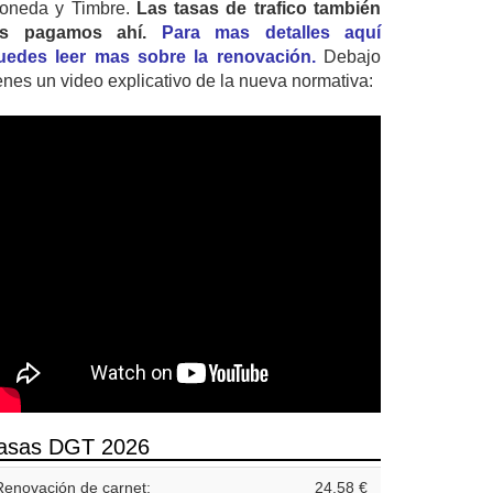
oneda y Timbre.
Las tasas de trafico también
as pagamos ahí.
Para mas detalles aquí
uedes leer mas sobre la renovación.
Debajo
ienes un video explicativo de la nueva normativa:
asas DGT 2026
Renovación de carnet:
24,58 €