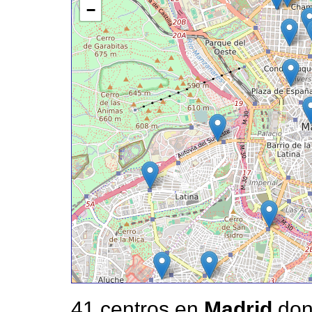
−
41 centros en
Madrid
don