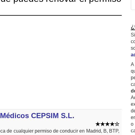
¿
S
c
s
a
A
q
p
c
d
A
ex
d
s Médicos CEPSIM S.L.
e
o
c
ca de cualquier permiso de conducir en Madrid, B, BTP,