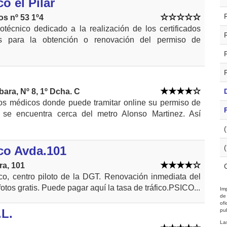
o el Pilar
s nº 53 1º4
técnico dedicado a la realización de los certificados
s para la obtención o renovación del permiso de
ara, Nº 8, 1º Dcha. C
dos médicos donde puede tramitar online su permiso de
o se encuentra cerca del metro Alonso Martinez. Así
co Avda.101
ra, 101
co, centro piloto de la DGT. Renovación inmediata del
fotos gratis. Puede pagar aquí la tasa de tráfico.PSICO...
Imp
de
of
.L.
pub
La