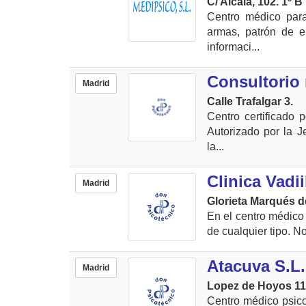
C/ Alcala, 102. 1º B
Centro médico para
armas, patrón de e
informaci...
Consultorio
Madrid
Calle Trafalgar 3.
Centro certificado 
Autorizado por la Je
la...
Clinica Vadii
Madrid
Glorieta Marqués de
En el centro médico
de cualquier tipo. No 
Atacuva S.L
Madrid
Lopez de Hoyos 116
Centro médico psico