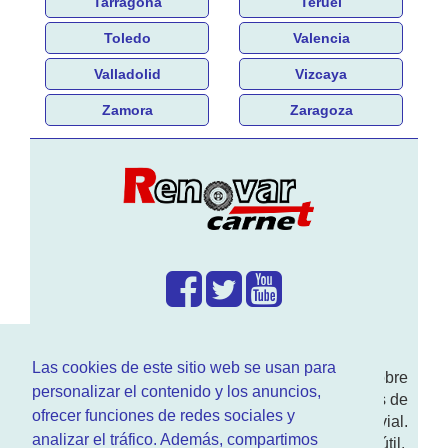
Tarragona
Teruel
Toledo
Valencia
Valladolid
Vizcaya
Zamora
Zaragoza
¿Que hacemos?
Las cookies de este sitio web se usan para
En
www.RenovarCarnet.com
Te contamos sobre
personalizar el contenido y los anuncios,
la
renovación del permiso
de conducir, noticias de
ofrecer funciones de redes sociales y
actualidad motor y sobre todo seguridad vial.
analizar el tráfico. Además, compartimos
Ademas tenemos todo tipo de información DGT útil.