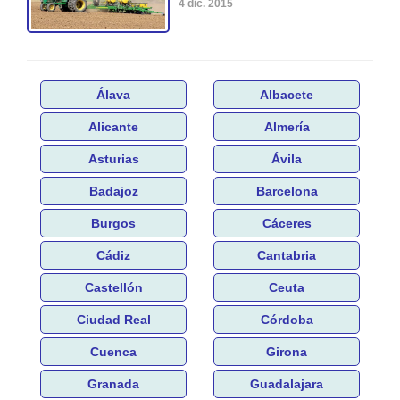
4 dic. 2015
Álava
Albacete
Alicante
Almería
Asturias
Ávila
Badajoz
Barcelona
Burgos
Cáceres
Cádiz
Cantabria
Castellón
Ceuta
Ciudad Real
Córdoba
Cuenca
Girona
Granada
Guadalajara