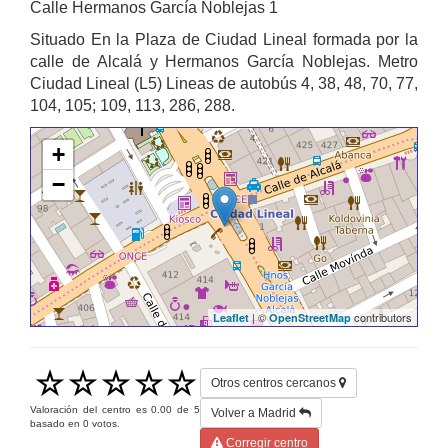
Calle Hermanos García Noblejas 1
Situado En la Plaza de Ciudad Lineal formada por la
calle de Alcalá y Hermanos García Noblejas. Metro
Ciudad Lineal (L5) Lineas de autobús 4, 38, 48, 70, 77,
104, 105; 109, 113, 286, 288.
+
−
| ©
contributors
Leaflet
OpenStreetMap
Otros centros cercanos
Valoración del centro es
0.00
de
5
Volver a Madrid
basado en
0
votos.
Corregir centro