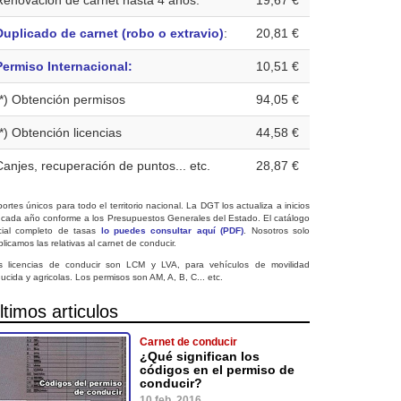
Renovación de carnet hasta 4 años:
19,67 €
Duplicado de carnet (robo o extravio)
:
20,81 €
Permiso Internacional:
10,51 €
(*) Obtención permisos
94,05 €
(*) Obtención licencias
44,58 €
Canjes, recuperación de puntos... etc.
28,87 €
ortes únicos para todo el territorio nacional. La DGT los actualiza a inicios
 cada año conforme a los Presupuestos Generales del Estado. El catálogo
icial completo de tasas
lo puedes consultar aquí (PDF)
. Nosotros solo
licamos las relativas al carnet de conducir.
s licencias de conducir son LCM y LVA, para vehículos de movilidad
ucida y agricolas. Los permisos son AM, A, B, C... etc.
ltimos articulos
Carnet de conducir
¿Qué significan los
códigos en el permiso de
conducir?
10 feb. 2016