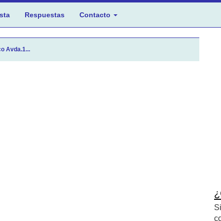
sta
Respuestas
Contacto
o Avda.1...
¿
S
c