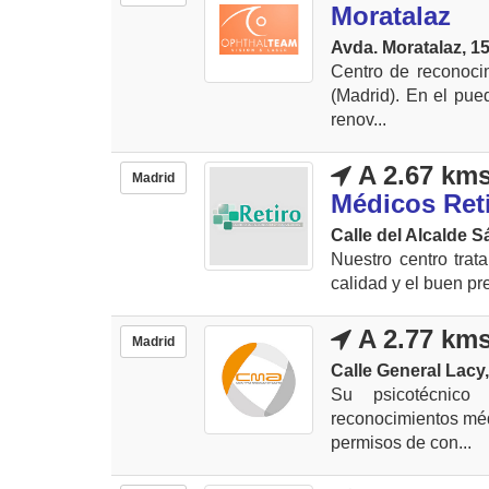
Moratalaz
Avda. Moratalaz, 15
Centro de reconoci
(Madrid). En el pue
renov...
A 2.67 km
Madrid
Médicos Ret
Calle del Alcalde S
Nuestro centro trat
calidad y el buen pr
A 2.77 km
Madrid
Calle General Lacy,
Su psicotécnico
reconocimientos méd
permisos de con...