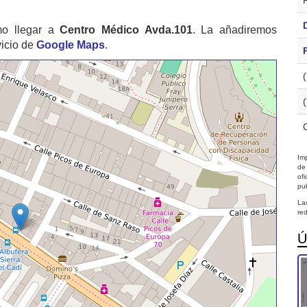
mo llegar a
Centro Médico Avda.101
. La añadiremos
vicio de
Google Maps
.
Imp
de
of
pub
La
red
Ú