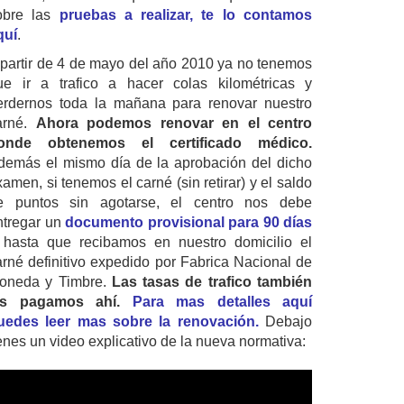
obre las
pruebas a realizar, te lo contamos
quí
.
 partir de 4 de mayo del año 2010 ya no tenemos
ue ir a trafico a hacer colas kilométricas y
erdernos toda la mañana para renovar nuestro
arné.
Ahora podemos renovar en el centro
onde obtenemos el certificado médico.
demás el mismo día de la aprobación del dicho
amen, si tenemos el carné (sin retirar) y el saldo
e puntos sin agotarse, el centro nos debe
ntregar un
documento provisional para 90 días
 hasta que recibamos en nuestro domicilio el
arné definitivo expedido por Fabrica Nacional de
oneda y Timbre.
Las tasas de trafico también
as pagamos ahí.
Para mas detalles aquí
uedes leer mas sobre la renovación.
Debajo
ienes un video explicativo de la nueva normativa: