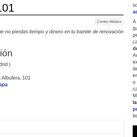
101
s
a
A
Centro Médico
q
e no pierdas tiempo y dinero en tu tramite de renovación
p
c
d
ión
A
ex
rid )
d
e
 Albufera, 101
o
mapa
c
M
l
p
t