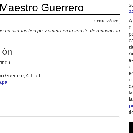
 Maestro Guerrero
s
a
A
Centro Médico
q
e no pierdas tiempo y dinero en tu tramite de renovación
p
o
c
d
ión
A
ex
rid )
d
e
ro Guerrero, 4. Ep 1
o
mapa
c
M
l
p
t