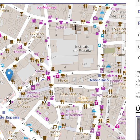
Imp
de
of
pub
La
red
Ú