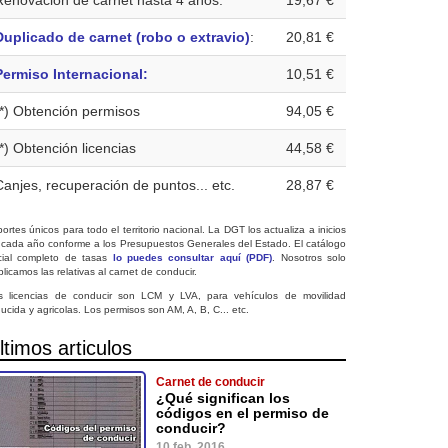
Renovación de carnet hasta 4 años:
19,67 €
Duplicado de carnet (robo o extravio)
:
20,81 €
Permiso Internacional:
10,51 €
(*) Obtención permisos
94,05 €
(*) Obtención licencias
44,58 €
Canjes, recuperación de puntos... etc.
28,87 €
ortes únicos para todo el territorio nacional. La DGT los actualiza a inicios
 cada año conforme a los Presupuestos Generales del Estado. El catálogo
icial completo de tasas
lo puedes consultar aquí (PDF)
. Nosotros solo
licamos las relativas al carnet de conducir.
s licencias de conducir son LCM y LVA, para vehículos de movilidad
ucida y agricolas. Los permisos son AM, A, B, C... etc.
ltimos articulos
Carnet de conducir
¿Qué significan los
códigos en el permiso de
conducir?
10 feb. 2016