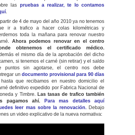
obre las
pruebas a realizar, te lo contamos
quí
.
 partir de 4 de mayo del año 2010 ya no tenemos
ue ir a trafico a hacer colas kilométricas y
erdernos toda la mañana para renovar nuestro
arné.
Ahora podemos renovar en el centro
onde obtenemos el certificado médico.
demás el mismo día de la aprobación del dicho
amen, si tenemos el carné (sin retirar) y el saldo
e puntos sin agotarse, el centro nos debe
ntregar un
documento provisional para 90 días
 hasta que recibamos en nuestro domicilio el
arné definitivo expedido por Fabrica Nacional de
oneda y Timbre.
Las tasas de trafico también
as pagamos ahí.
Para mas detalles aquí
uedes leer mas sobre la renovación.
Debajo
ienes un video explicativo de la nueva normativa: