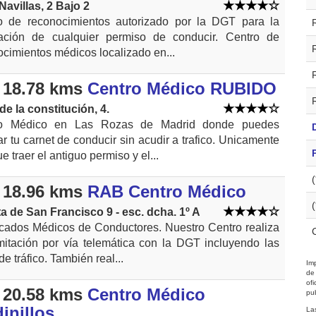
Navillas, 2 Bajo 2
o de reconocimientos autorizado por la DGT para la
ación de cualquier permiso de conducir. Centro de
cimientos médicos localizado en...
 18.78 kms
Centro Médico RUBIDO
de la constitución, 4.
ro Médico en Las Rozas de Madrid donde puedes
r tu carnet de conducir sin acudir a trafico. Unicamente
e traer el antiguo permiso y el...
 18.96 kms
RAB Centro Médico
a de San Francisco 9 - esc. dcha. 1º A
ficados Médicos de Conductores. Nuestro Centro realiza
amitación por vía telemática con la DGT incluyendo las
de tráfico. También real...
Imp
de
of
 20.58 kms
Centro Médico
pub
inillos
La