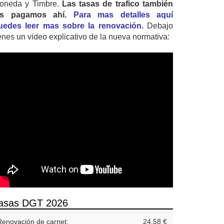
oneda y Timbre.
Las tasas de trafico también
as pagamos ahí.
Para mas detalles aquí
uedes leer mas sobre la renovación.
Debajo
ienes un video explicativo de la nueva normativa:
asas DGT 2026
Renovación de carnet:
24,58 €