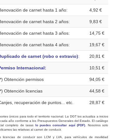
Renovación de carnet hasta 1 año:
4,92 €
Renovación de carnet hasta 2 años:
9,83 €
Renovación de carnet hasta 3 años:
14,75 €
Renovación de carnet hasta 4 años:
19,67 €
Duplicado de carnet (robo o extravio)
:
20,81 €
Permiso Internacional:
10,51 €
(*) Obtención permisos
94,05 €
(*) Obtención licencias
44,58 €
Canjes, recuperación de puntos... etc.
28,87 €
ortes únicos para todo el territorio nacional. La DGT los actualiza a inicios
 cada año conforme a los Presupuestos Generales del Estado. El catálogo
icial completo de tasas
lo puedes consultar aquí (PDF)
. Nosotros solo
licamos las relativas al carnet de conducir.
s licencias de conducir son LCM y LVA, para vehículos de movilidad