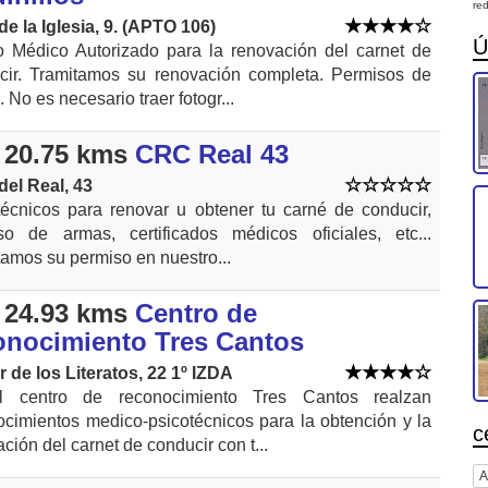
red
de la Iglesia, 9. (APTO 106)
Ú
o Médico Autorizado para la renovación del carnet de
cir. Tramitamos su renovación completa. Permisos de
 No es necesario traer fotogr...
 20.75 kms
CRC Real 43
del Real, 43
técnicos para renovar u obtener tu carné de conducir,
so de armas, certificados médicos oficiales, etc...
amos su permiso en nuestro...
 24.93 kms
Centro de
onocimiento Tres Cantos
r de los Literatos, 22 1º IZDA
 centro de reconocimiento Tres Cantos realzan
ocimientos medico-psicotécnicos para la obtención y la
c
ción del carnet de conducir con t...
A