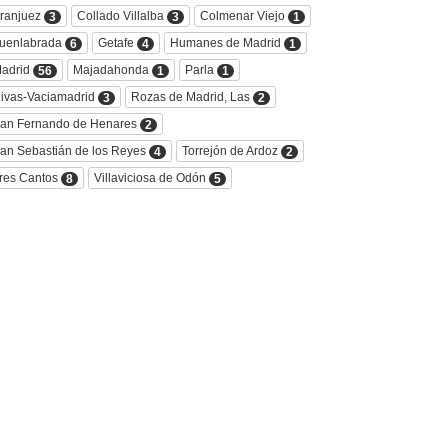
ranjuez
Collado Villalba
Colmenar Viejo
3
3
1
uenlabrada
Getafe
Humanes de Madrid
6
4
1
adrid
Majadahonda
Parla
56
1
1
ivas-Vaciamadrid
Rozas de Madrid, Las
3
2
an Fernando de Henares
2
an Sebastián de los Reyes
Torrejón de Ardoz
4
2
res Cantos
Villaviciosa de Odón
8
5