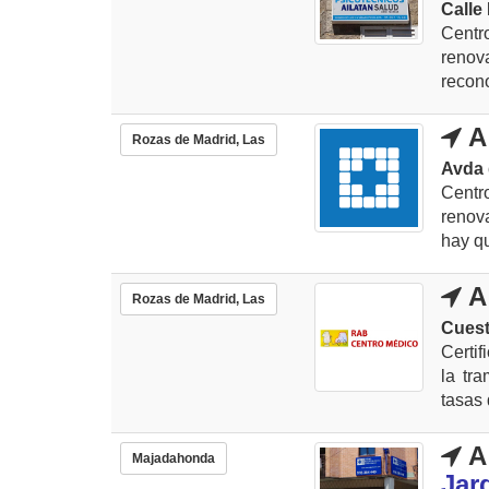
Calle 
Centr
renov
recono
A
Rozas de Madrid, Las
Avda 
Cent
renova
hay qu
A
Rozas de Madrid, Las
Cuest
Certi
la tr
tasas 
A
Majadahonda
Jard