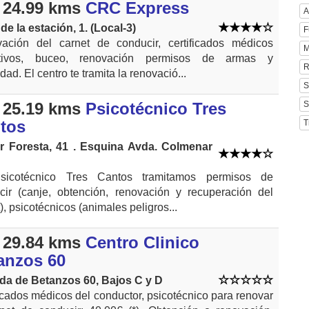
 24.99 kms
CRC Express
A
de la estación, 1. (Local-3)
F
ación del carnet de conducir, certificados médicos
M
rtivos, buceo, renovación permisos de armas y
R
dad. El centro te tramita la renovació...
S
S
 25.19 kms
Psicotécnico Tres
tos
T
r Foresta, 41 . Esquina Avda. Colmenar
icotécnico Tres Cantos tramitamos permisos de
cir (canje, obtención, renovación y recuperación del
), psicotécnicos (animales peligros...
 29.84 kms
Centro Clinico
anzos 60
da de Betanzos 60, Bajos C y D
icados médicos del conductor, psicotécnico para renovar