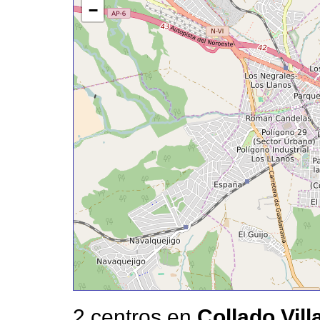
−
2 centros en
Collado Vill