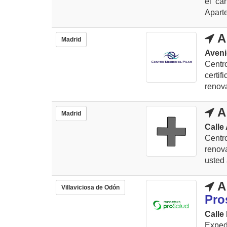
el ca
Aparte
A
Madrid
Aveni
Centr
certi
renova
A
Madrid
Calle
Cent
renov
usted 
A
Villaviciosa de Odón
Pro
Calle 
Exped