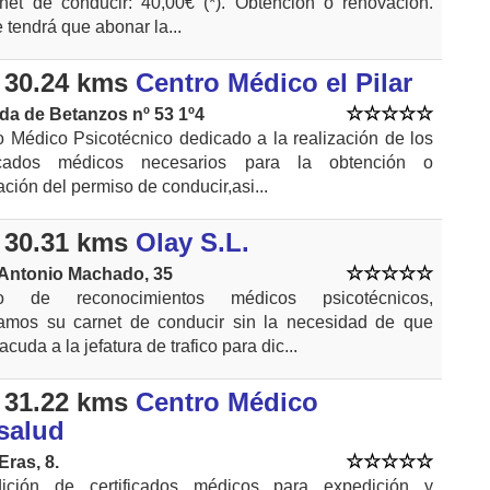
rnet de conducir: 40,00€ (*). Obtención o renovación.
 tendrá que abonar la...
 30.24 kms
Centro Médico el Pilar
da de Betanzos nº 53 1º4
o Médico Psicotécnico dedicado a la realización de los
ficados médicos necesarios para la obtención o
ción del permiso de conducir,asi...
 30.31 kms
Olay S.L.
 Antonio Machado, 35
ro de reconocimientos médicos psicotécnicos,
amos su carnet de conducir sin la necesidad de que
acuda a la jefatura de trafico para dic...
 31.22 kms
Centro Médico
salud
Eras, 8.
ición de certificados médicos para expedición y