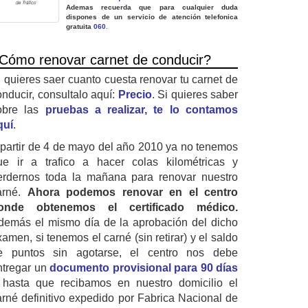
Ademas recuerda que para cualquier duda
dispones de un servicio de atención telefonica
gratuita
060
.
Cómo renovar carnet de conducir?
i quieres saer cuanto cuesta renovar tu carnet de
onducir, consultalo aquí:
Precio
. Si quieres saber
obre las
pruebas a realizar, te lo contamos
quí
.
 partir de 4 de mayo del año 2010 ya no tenemos
ue ir a trafico a hacer colas kilométricas y
erdernos toda la mañana para renovar nuestro
arné.
Ahora podemos renovar en el centro
onde obtenemos el certificado médico.
demás el mismo día de la aprobación del dicho
amen, si tenemos el carné (sin retirar) y el saldo
e puntos sin agotarse, el centro nos debe
ntregar un
documento provisional para 90 días
 hasta que recibamos en nuestro domicilio el
arné definitivo expedido por Fabrica Nacional de