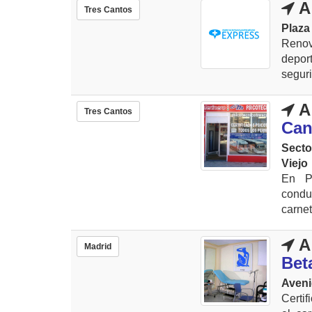
A
Tres Cantos
Plaza 
Renov
depo
seguri
A
Tres Cantos
Can
Secto
Viejo
En Ps
condu
carnet
A
Madrid
Bet
Aveni
Certif