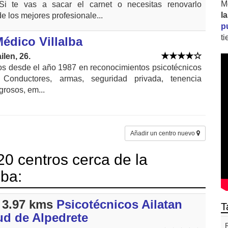
M
Si te vas a sacar el carnet o necesitas renovarlo
l
 los mejores profesionale...
p
t
édico Villalba
ilen, 26.
os desde el año 1987 en reconocimientos psicotécnicos
. Conductores, armas, seguridad privada, tenencia
grosos, em...
Añadir un centro nuevo
0 centros cerca de la
lba:
 3.97 kms
Psicotécnicos Ailatan
T
ud de Alpedrete