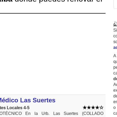
¿
S
c
s
a
A
q
p
c
d
A
ex
d
Médico Las Suertes
e
o
es Locales 4-5
c
OTÉCNICO En la Urb. Las Suertes (COLLADO