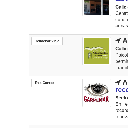
Calle 
Centr
condu
armas.
A
Colmenar Viejo
Calle 
Psico
permi
Tramit
A
Tres Cantos
rec
Secto
En el
recon
renova