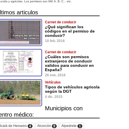
ucida y agricolas. Los permisos son AM, A, B, C... etc.
ltimos articulos
Carnet de conducir
¿Qué significan los
códigos en el permiso de
conducir?
10 feb. 2016
Carnet de conducir
¿Cuáles son permisos
extranjeros de conducir
validos para conducir en
España?
26 ene. 2016
Vehículos
Tipos de vehículos agricola
según la DGT
4 dic. 2015
Municipios con
entro médico:
lcalá de Henares
Alcorcón
Alpedrete
4
9
1