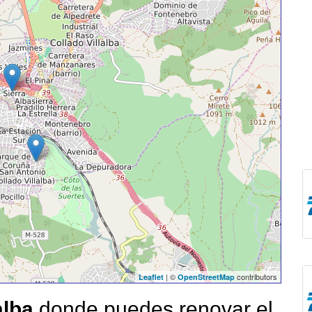
| ©
contributors
Leaflet
OpenStreetMap
alba
donde puedes renovar el