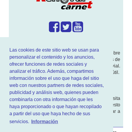
¿Que hacemos?
Las cookies de este sitio web se usan para
En
www.RenovarCarnet.com
Te contamos sobre
personalizar el contenido y los anuncios,
la
renovación del permiso
de conducir, noticias de
ofrecer funciones de redes sociales y
actualidad motor y sobre todo seguridad vial.
analizar el tráfico. Además, compartimos
Ademas tenemos todo tipo de información DGT útil.
información sobre el uso que haga del sitio
¿Quienes somos?
web con nuestros partners de redes sociales,
publicidad y análisis web, quienes pueden
Quieres saber quien mantiene la pagina, visita
combinarla con otra información que les
nuestra
sección de contacto
. Aquí tienes nuesto
haya proporcionado o que hayan recopilado
aviso legal
. Basicamente no queremos engañar a
a partir del uso que haya hecho de sus
nadie.
servicios.
Información