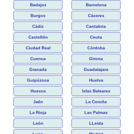
Badajoz
Barcelona
Burgos
Cáceres
Cádiz
Cantabria
Castellón
Ceuta
Ciudad Real
Córdoba
Cuenca
Girona
Granada
Guadalajara
Guipúzcoa
Huelva
Huesca
Islas Baleares
Jaén
La Coruña
La Rioja
Las Palmas
León
LLeida
Lugo
Madrid