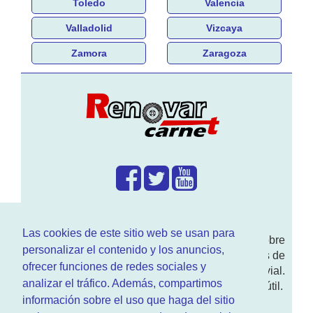
Toledo
Valencia
Valladolid
Vizcaya
Zamora
Zaragoza
¿Que hacemos?
Las cookies de este sitio web se usan para
En
www.RenovarCarnet.com
Te contamos sobre
personalizar el contenido y los anuncios,
la
renovación del permiso
de conducir, noticias de
ofrecer funciones de redes sociales y
actualidad motor y sobre todo seguridad vial.
analizar el tráfico. Además, compartimos
Ademas tenemos todo tipo de información DGT útil.
información sobre el uso que haga del sitio