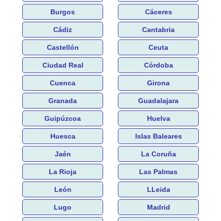
Burgos
Cáceres
Cádiz
Cantabria
Castellón
Ceuta
Ciudad Real
Córdoba
Cuenca
Girona
Granada
Guadalajara
Guipúzcoa
Huelva
Huesca
Islas Baleares
Jaén
La Coruña
La Rioja
Las Palmas
León
LLeida
Lugo
Madrid