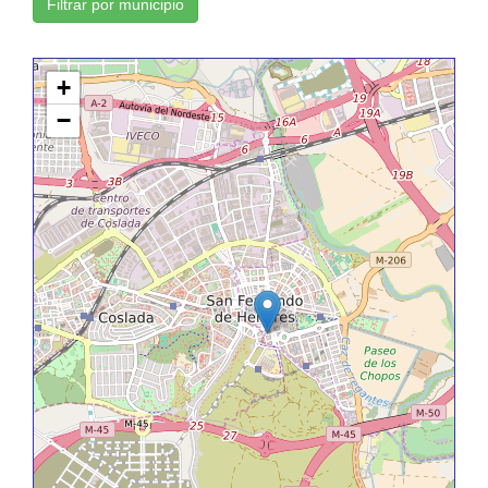
Filtrar por municipio
+
−