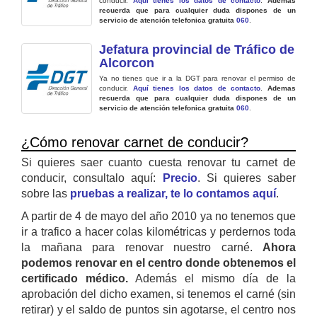
conducir.
Aquí tienes los datos de contacto
.
Ademas
recuerda que para cualquier duda dispones de un
servicio de atención telefonica gratuita
060
.
Jefatura provincial de Tráfico de
Alcorcon
Ya no tienes que ir a la DGT para renovar el permiso de
conducir.
Aquí tienes los datos de contacto
.
Ademas
recuerda que para cualquier duda dispones de un
servicio de atención telefonica gratuita
060
.
¿Cómo renovar carnet de conducir?
Si quieres saer cuanto cuesta renovar tu carnet de
conducir, consultalo aquí:
Precio
. Si quieres saber
sobre las
pruebas a realizar, te lo contamos aquí
.
A partir de 4 de mayo del año 2010 ya no tenemos que
ir a trafico a hacer colas kilométricas y perdernos toda
la mañana para renovar nuestro carné.
Ahora
podemos renovar en el centro donde obtenemos el
certificado médico.
Además el mismo día de la
aprobación del dicho examen, si tenemos el carné (sin
retirar) y el saldo de puntos sin agotarse, el centro nos