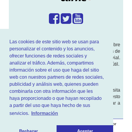
¿Que hacemos?
Las cookies de este sitio web se usan para
En
www.RenovarCarnet.com
Te contamos sobre
personalizar el contenido y los anuncios,
la
renovación del permiso
de conducir, noticias de
ofrecer funciones de redes sociales y
actualidad motor y sobre todo seguridad vial.
analizar el tráfico. Además, compartimos
Ademas tenemos todo tipo de información DGT útil.
información sobre el uso que haga del sitio
¿Quienes somos?
web con nuestros partners de redes sociales,
publicidad y análisis web, quienes pueden
Quieres saber quien mantiene la pagina, visita
combinarla con otra información que les
nuestra
sección de contacto
. Aquí tienes nuesto
haya proporcionado o que hayan recopilado
aviso legal
. Basicamente no queremos engañar a
a partir del uso que haya hecho de sus
nadie.
servicios.
Información
Este sitio web es desarrollado y mantenido con
por
www.azr.es
.
Rechazar
Aceptar