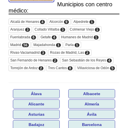
Municipios con centro
médico:
Alcalá de Henares
Alcorcón
Alpedrete
4
9
1
Aranjuez
Collado Villalba
Colmenar Viejo
3
3
1
Fuenlabrada
Getafe
Humanes de Madrid
6
4
1
Madrid
Majadahonda
Parla
56
1
1
Rivas-Vaciamadrid
Rozas de Madrid, Las
3
2
San Fernando de Henares
San Sebastián de los Reyes
2
4
Torrejón de Ardoz
Tres Cantos
Villaviciosa de Odón
2
8
5
Álava
Albacete
Alicante
Almería
Asturias
Ávila
Badajoz
Barcelona