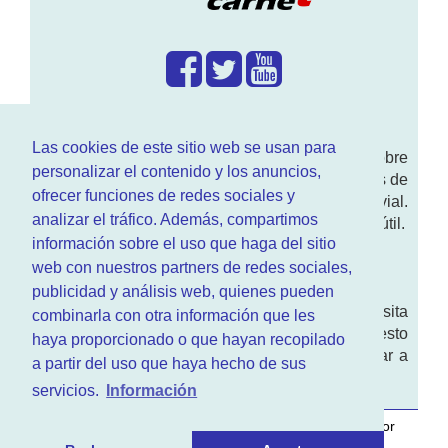
¿Que hacemos?
Las cookies de este sitio web se usan para
En
www.RenovarCarnet.com
Te contamos sobre
personalizar el contenido y los anuncios,
la
renovación del permiso
de conducir, noticias de
ofrecer funciones de redes sociales y
actualidad motor y sobre todo seguridad vial.
analizar el tráfico. Además, compartimos
Ademas tenemos todo tipo de información DGT útil.
información sobre el uso que haga del sitio
¿Quienes somos?
web con nuestros partners de redes sociales,
publicidad y análisis web, quienes pueden
Quieres saber quien mantiene la pagina, visita
combinarla con otra información que les
nuestra
sección de contacto
. Aquí tienes nuesto
haya proporcionado o que hayan recopilado
aviso legal
. Basicamente no queremos engañar a
a partir del uso que haya hecho de sus
nadie.
servicios.
Información
Este sitio web es desarrollado y mantenido con
por