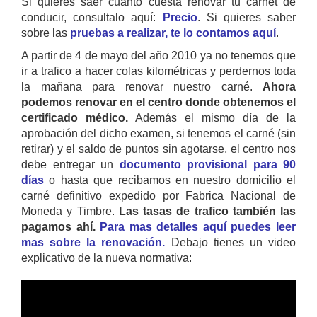
Si quieres saer cuanto cuesta renovar tu carnet de
conducir, consultalo aquí:
Precio
. Si quieres saber
sobre las
pruebas a realizar, te lo contamos aquí
.
A partir de 4 de mayo del año 2010 ya no tenemos que
ir a trafico a hacer colas kilométricas y perdernos toda
la mañana para renovar nuestro carné.
Ahora
podemos renovar en el centro donde obtenemos el
certificado médico.
Además el mismo día de la
aprobación del dicho examen, si tenemos el carné (sin
retirar) y el saldo de puntos sin agotarse, el centro nos
debe entregar un
documento provisional para 90
días
o hasta que recibamos en nuestro domicilio el
carné definitivo expedido por Fabrica Nacional de
Moneda y Timbre.
Las tasas de trafico también las
pagamos ahí.
Para mas detalles aquí puedes leer
mas sobre la renovación.
Debajo tienes un video
explicativo de la nueva normativa: