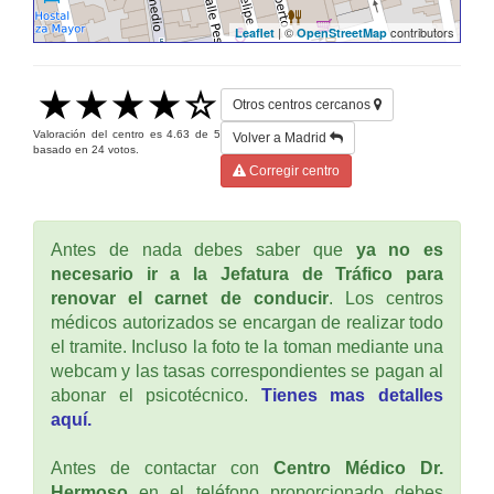
| ©
contributors
Leaflet
OpenStreetMap
Otros centros cercanos
Valoración del centro es
4.63
de
5
Volver a Madrid
basado en
24
votos.
Corregir centro
Antes de nada debes saber que
ya no es
necesario ir a la Jefatura de Tráfico para
renovar el carnet de conducir
. Los centros
médicos autorizados se encargan de realizar todo
el tramite. Incluso la foto te la toman mediante una
webcam y las tasas correspondientes se pagan al
abonar el psicotécnico.
Tienes mas detalles
aquí.
Antes de contactar con
Centro Médico Dr.
Hermoso
en el teléfono proporcionado debes