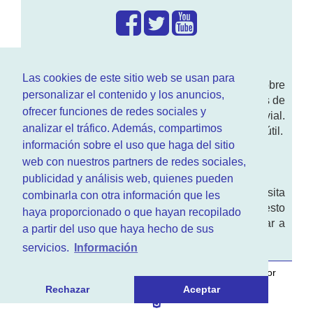
¿Que hacemos?
Las cookies de este sitio web se usan para
En
www.RenovarCarnet.com
Te contamos sobre
personalizar el contenido y los anuncios,
la
renovación del permiso
de conducir, noticias de
ofrecer funciones de redes sociales y
actualidad motor y sobre todo seguridad vial.
analizar el tráfico. Además, compartimos
Ademas tenemos todo tipo de información DGT útil.
información sobre el uso que haga del sitio
¿Quienes somos?
web con nuestros partners de redes sociales,
publicidad y análisis web, quienes pueden
Quieres saber quien mantiene la pagina, visita
combinarla con otra información que les
nuestra
sección de contacto
. Aquí tienes nuesto
haya proporcionado o que hayan recopilado
aviso legal
. Basicamente no queremos engañar a
a partir del uso que haya hecho de sus
nadie.
servicios.
Información
Este sitio web es desarrollado y mantenido con
por
www.azr.es
.
Rechazar
Aceptar