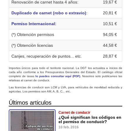
Renovación de carnet hasta 4 años:
19,67 €
Duplicado de carnet (robo o extravio)
:
20,81 €
Permiso Internacional:
10,51 €
(*) Obtención permisos
94,05 €
(*) Obtención licencias
44,58 €
Canjes, recuperación de puntos... etc.
28,87 €
Importes únicos para todo el territorio nacional. La DGT los actualiza a inicios de
cada año conforme a los Presupuestos Generales del Estado. El catálogo oficial
completo de tasas
lo puedes consultar aquí (PDF)
. Nosotros solo publicamos las
relativas al carnet de conducir.
Las licencias de conducir son LCM y LVA, para vehículos de movilidad reducida y
agricolas. Los permisos son AM, A, B, C... etc.
Últimos articulos
Carnet de conducir
¿Qué significan los códigos en
el permiso de conducir?
10 feb. 2016