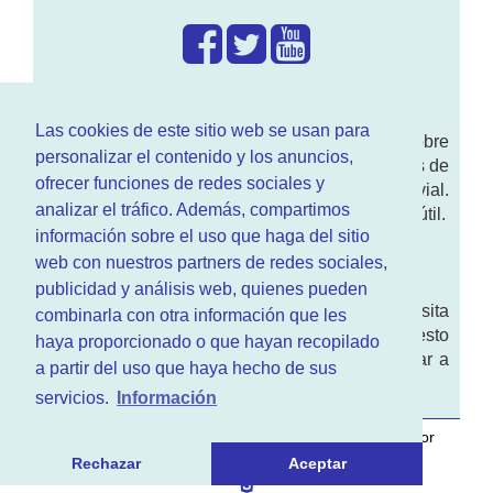
¿Que hacemos?
Las cookies de este sitio web se usan para
En
www.RenovarCarnet.com
Te contamos sobre
personalizar el contenido y los anuncios,
la
renovación del permiso
de conducir, noticias de
ofrecer funciones de redes sociales y
actualidad motor y sobre todo seguridad vial.
analizar el tráfico. Además, compartimos
Ademas tenemos todo tipo de información DGT útil.
información sobre el uso que haga del sitio
¿Quienes somos?
web con nuestros partners de redes sociales,
publicidad y análisis web, quienes pueden
Quieres saber quien mantiene la pagina, visita
combinarla con otra información que les
nuestra
sección de contacto
. Aquí tienes nuesto
haya proporcionado o que hayan recopilado
aviso legal
. Basicamente no queremos engañar a
a partir del uso que haya hecho de sus
nadie.
servicios.
Información
Este sitio web es desarrollado y mantenido con
por
www.azr.es
.
Rechazar
Aceptar