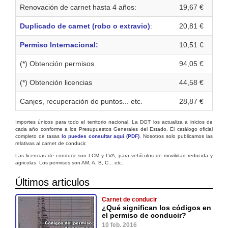
Renovación de carnet hasta 4 años:
19,67 €
Duplicado de carnet (robo o extravio)
:
20,81 €
Permiso Internacional:
10,51 €
(*) Obtención permisos
94,05 €
(*) Obtención licencias
44,58 €
Canjes, recuperación de puntos... etc.
28,87 €
Importes únicos para todo el territorio nacional. La DGT los actualiza a inicios de
cada año conforme a los Presupuestos Generales del Estado. El catálogo oficial
completo de tasas
lo puedes consultar aquí (PDF)
. Nosotros solo publicamos las
relativas al carnet de conducir.
Las licencias de conducir son LCM y LVA, para vehículos de movilidad reducida y
agricolas. Los permisos son AM, A, B, C... etc.
Últimos articulos
Carnet de conducir
¿Qué significan los códigos en
el permiso de conducir?
10 feb. 2016