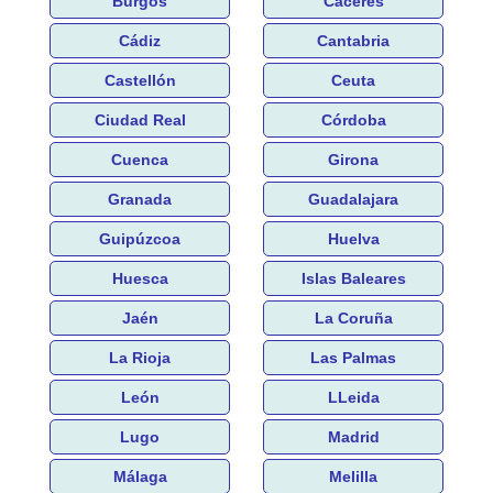
Burgos
Cáceres
Cádiz
Cantabria
Castellón
Ceuta
Ciudad Real
Córdoba
Cuenca
Girona
Granada
Guadalajara
Guipúzcoa
Huelva
Huesca
Islas Baleares
Jaén
La Coruña
La Rioja
Las Palmas
León
LLeida
Lugo
Madrid
Málaga
Melilla