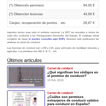
(*) Obtención permisos
94,05 €
(*) Obtención licencias
44,58 €
Canjes, recuperación de puntos... etc.
28,87 €
Importes únicos para todo el territorio nacional. La DGT los actualiza a inicios de
cada año conforme a los Presupuestos Generales del Estado. El catálogo oficial
completo de tasas
lo puedes consultar aquí (PDF)
. Nosotros solo publicamos las
relativas al carnet de conducir.
Las licencias de conducir son LCM y LVA, para vehículos de movilidad reducida y
agricolas. Los permisos son AM, A, B, C... etc.
Últimos articulos
Carnet de conducir
¿Qué significan los códigos en
el permiso de conducir?
10 feb. 2016
Carnet de conducir
¿Cuáles son permisos
extranjeros de conducir validos
para conducir en España?