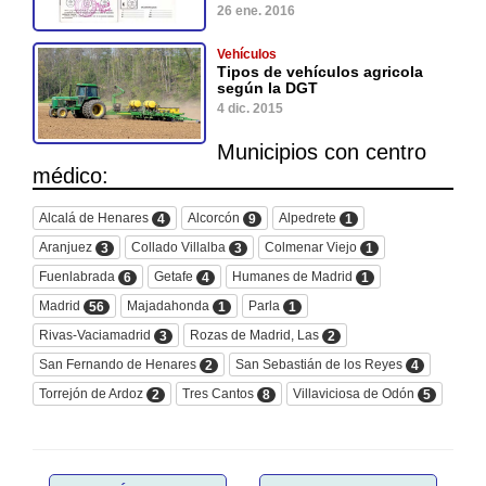
26 ene. 2016
Vehículos
Tipos de vehículos agricola
según la DGT
4 dic. 2015
Municipios con centro
médico:
Alcalá de Henares
Alcorcón
Alpedrete
4
9
1
Aranjuez
Collado Villalba
Colmenar Viejo
3
3
1
Fuenlabrada
Getafe
Humanes de Madrid
6
4
1
Madrid
Majadahonda
Parla
56
1
1
Rivas-Vaciamadrid
Rozas de Madrid, Las
3
2
San Fernando de Henares
San Sebastián de los Reyes
2
4
Torrejón de Ardoz
Tres Cantos
Villaviciosa de Odón
2
8
5