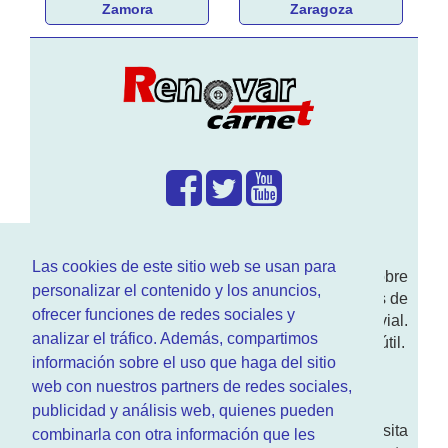
Zamora
Zaragoza
¿Que hacemos?
Las cookies de este sitio web se usan para
En
www.RenovarCarnet.com
Te contamos sobre
personalizar el contenido y los anuncios,
la
renovación del permiso
de conducir, noticias de
ofrecer funciones de redes sociales y
actualidad motor y sobre todo seguridad vial.
analizar el tráfico. Además, compartimos
Ademas tenemos todo tipo de información DGT útil.
información sobre el uso que haga del sitio
¿Quienes somos?
web con nuestros partners de redes sociales,
publicidad y análisis web, quienes pueden
Quieres saber quien mantiene la pagina, visita
combinarla con otra información que les