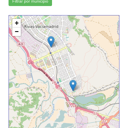
Filtrar por municipio
+
−