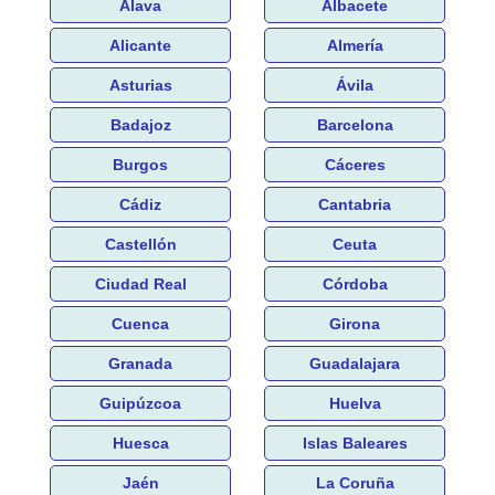
Álava
Albacete
Alicante
Almería
Asturias
Ávila
Badajoz
Barcelona
Burgos
Cáceres
Cádiz
Cantabria
Castellón
Ceuta
Ciudad Real
Córdoba
Cuenca
Girona
Granada
Guadalajara
Guipúzcoa
Huelva
Huesca
Islas Baleares
Jaén
La Coruña