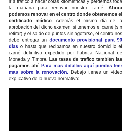
ir a trafico a hacer colas kilométricas y perdernos toda
la mañana para renovar nuestro carné.
Ahora
podemos renovar en el centro donde obtenemos el
certificado médico.
Además el mismo día de la
aprobación del dicho examen, si tenemos el carné (sin
retirar) y el saldo de puntos sin agotarse, el centro nos
debe entregar un
documento provisional para 90
días
o hasta que recibamos en nuestro domicilio el
carné definitivo expedido por Fabrica Nacional de
Moneda y Timbre.
Las tasas de trafico también las
pagamos ahí.
Para mas detalles aquí puedes leer
mas sobre la renovación.
Debajo tienes un video
explicativo de la nueva normativa: