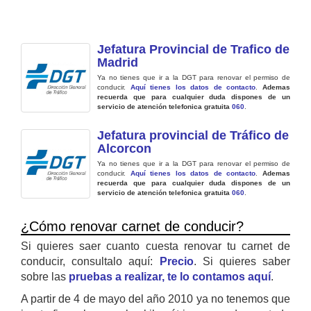
Jefatura Provincial de Trafico de
Madrid
Ya no tienes que ir a la DGT para renovar el permiso de
conducir.
Aquí tienes los datos de contacto
.
Ademas
recuerda que para cualquier duda dispones de un
servicio de atención telefonica gratuita
060
.
Jefatura provincial de Tráfico de
Alcorcon
Ya no tienes que ir a la DGT para renovar el permiso de
conducir.
Aquí tienes los datos de contacto
.
Ademas
recuerda que para cualquier duda dispones de un
servicio de atención telefonica gratuita
060
.
¿Cómo renovar carnet de conducir?
Si quieres saer cuanto cuesta renovar tu carnet de
conducir, consultalo aquí:
Precio
. Si quieres saber
sobre las
pruebas a realizar, te lo contamos aquí
.
A partir de 4 de mayo del año 2010 ya no tenemos que