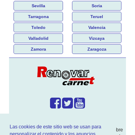
Sevilla
Soria
Tarragona
Teruel
Toledo
Valencia
Valladolid
Vizcaya
Zamora
Zaragoza
¿Que hacemos?
Las cookies de este sitio web se usan para
En
www.RenovarCarnet.com
Te contamos sobre
personalizar el contenido y los anuncios,