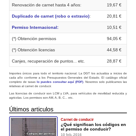
Renovación de carnet hasta 4 años:
19,67 €
Duplicado de carnet (robo o extravio)
:
20,81 €
Permiso Internacional:
10,51 €
(*) Obtención permisos
94,05 €
(*) Obtención licencias
44,58 €
Canjes, recuperación de puntos... etc.
28,87 €
Importes únicos para todo el territorio nacional. La DGT los actualiza a inicios de
cada año conforme a los Presupuestos Generales del Estado. El catálogo oficial
completo de tasas
lo puedes consultar aquí (PDF)
. Nosotros solo publicamos las
relativas al carnet de conducir.
Las licencias de conducir son LCM y LVA, para vehículos de movilidad reducida y
agricolas. Los permisos son AM, A, B, C... etc.
Últimos articulos
Carnet de conducir
¿Qué significan los códigos en
el permiso de conducir?
10 feb. 2016