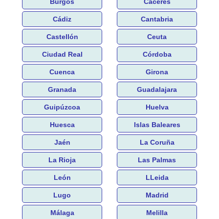
Burgos
Cáceres
Cádiz
Cantabria
Castellón
Ceuta
Ciudad Real
Córdoba
Cuenca
Girona
Granada
Guadalajara
Guipúzcoa
Huelva
Huesca
Islas Baleares
Jaén
La Coruña
La Rioja
Las Palmas
León
LLeida
Lugo
Madrid
Málaga
Melilla