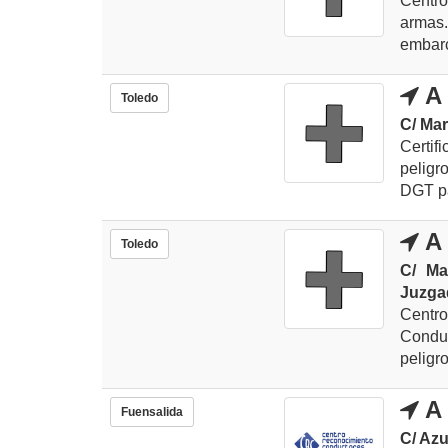
Centr
armas
embarc
A 
Toledo
C/ Mar
Certi
peligr
DGT pa
A 
Toledo
C/ Ma
Juzga
Centr
Condu
peligr
A 
Fuensalida
C/ Azu