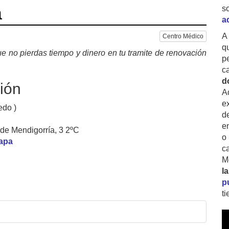
a
s
a
A
Centro Médico
q
e no pierdas tiempo y dinero en tu tramite de renovación
p
c
d
ión
A
ex
edo )
d
e
de Mendigorría, 3 2ºC
o
mapa
c
M
l
p
t