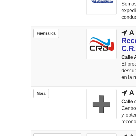
Somos
expedi
conduc
A 
Fuensalida
Rec
C.R.
Calle 
El pre
descue
en la r
A 
Mora
Calle 
Centro
y obte
recono