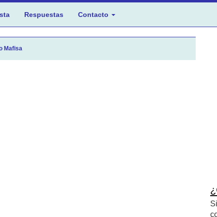
sta
Respuestas
Contacto
o Mafisa
¿
S
c