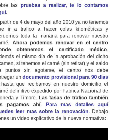
obre las
pruebas a realizar, te lo contamos
quí
.
 partir de 4 de mayo del año 2010 ya no tenemos
ue ir a trafico a hacer colas kilométricas y
erdernos toda la mañana para renovar nuestro
arné.
Ahora podemos renovar en el centro
onde obtenemos el certificado médico.
demás el mismo día de la aprobación del dicho
amen, si tenemos el carné (sin retirar) y el saldo
e puntos sin agotarse, el centro nos debe
ntregar un
documento provisional para 90 días
 hasta que recibamos en nuestro domicilio el
arné definitivo expedido por Fabrica Nacional de
oneda y Timbre.
Las tasas de trafico también
as pagamos ahí.
Para mas detalles aquí
uedes leer mas sobre la renovación.
Debajo
ienes un video explicativo de la nueva normativa: