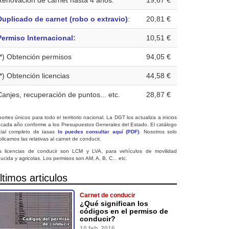
Renovación de carnet hasta 4 años:
19,67 €
Duplicado de carnet (robo o extravio)
:
20,81 €
Permiso Internacional:
10,51 €
(*) Obtención permisos
94,05 €
(*) Obtención licencias
44,58 €
Canjes, recuperación de puntos... etc.
28,87 €
ortes únicos para todo el territorio nacional. La DGT los actualiza a inicios
 cada año conforme a los Presupuestos Generales del Estado. El catálogo
icial completo de tasas
lo puedes consultar aquí (PDF)
. Nosotros solo
licamos las relativas al carnet de conducir.
s licencias de conducir son LCM y LVA, para vehículos de movilidad
ucida y agricolas. Los permisos son AM, A, B, C... etc.
ltimos articulos
Carnet de conducir
¿Qué significan los
códigos en el permiso de
conducir?
10 feb. 2016