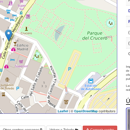
Imp
de
of
pub
La
red
Ú
| ©
contributors
Leaflet
OpenStreetMap
Otros centros cercanos
Volver a Toledo
Corregir centro