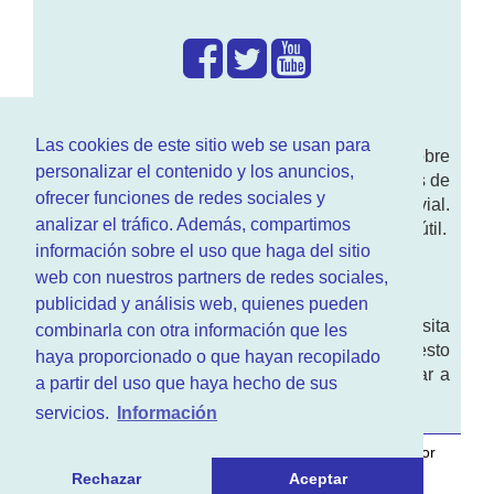
¿Que hacemos?
Las cookies de este sitio web se usan para
En
www.RenovarCarnet.com
Te contamos sobre
personalizar el contenido y los anuncios,
la
renovación del permiso
de conducir, noticias de
ofrecer funciones de redes sociales y
actualidad motor y sobre todo seguridad vial.
analizar el tráfico. Además, compartimos
Ademas tenemos todo tipo de información DGT útil.
información sobre el uso que haga del sitio
¿Quienes somos?
web con nuestros partners de redes sociales,
publicidad y análisis web, quienes pueden
Quieres saber quien mantiene la pagina, visita
combinarla con otra información que les
nuestra
sección de contacto
. Aquí tienes nuesto
haya proporcionado o que hayan recopilado
aviso legal
. Basicamente no queremos engañar a
a partir del uso que haya hecho de sus
nadie.
servicios.
Información
Este sitio web es desarrollado y mantenido con
por
www.azr.es
.
Rechazar
Aceptar