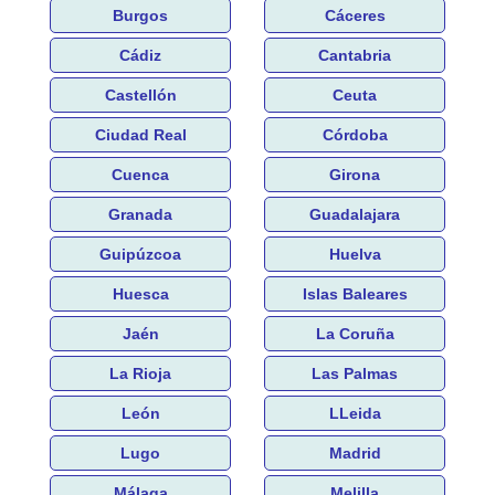
Burgos
Cáceres
Cádiz
Cantabria
Castellón
Ceuta
Ciudad Real
Córdoba
Cuenca
Girona
Granada
Guadalajara
Guipúzcoa
Huelva
Huesca
Islas Baleares
Jaén
La Coruña
La Rioja
Las Palmas
León
LLeida
Lugo
Madrid
Málaga
Melilla