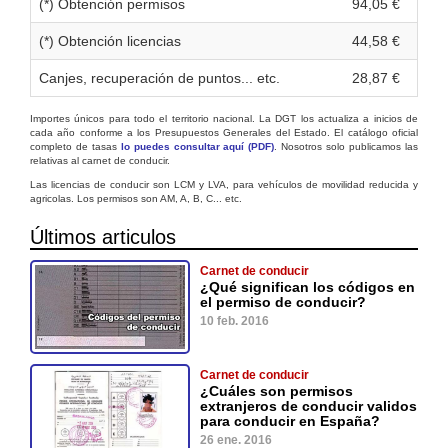
(*) Obtención permisos
94,05 €
(*) Obtención licencias
44,58 €
Canjes, recuperación de puntos... etc.
28,87 €
Importes únicos para todo el territorio nacional. La DGT los actualiza a inicios de
cada año conforme a los Presupuestos Generales del Estado. El catálogo oficial
completo de tasas
lo puedes consultar aquí (PDF)
. Nosotros solo publicamos las
relativas al carnet de conducir.
Las licencias de conducir son LCM y LVA, para vehículos de movilidad reducida y
agricolas. Los permisos son AM, A, B, C... etc.
Últimos articulos
Carnet de conducir
¿Qué significan los códigos en
el permiso de conducir?
10 feb. 2016
Carnet de conducir
¿Cuáles son permisos
extranjeros de conducir validos
para conducir en España?
26 ene. 2016