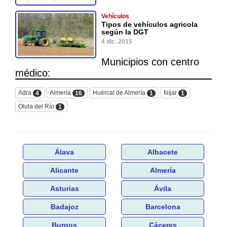
Vehículos
Tipos de vehículos agricola
según la DGT
4 dic. 2015
Municipios con centro
médico:
Adra
Almería
Huércal de Almería
Níjar
4
16
1
1
Olula del Río
1
Álava
Albacete
Alicante
Almería
Asturias
Ávila
Badajoz
Barcelona
Burgos
Cáceres