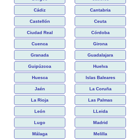
Cádiz
Cantabria
Castellón
Ceuta
Ciudad Real
Córdoba
Cuenca
Girona
Granada
Guadalajara
Guipúzcoa
Huelva
Huesca
Islas Baleares
Jaén
La Coruña
La Rioja
Las Palmas
León
LLeida
Lugo
Madrid
Málaga
Melilla