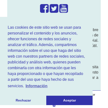
¿Que hacemos?
Las cookies de este sitio web se usan para
En
www.RenovarCarnet.com
Te contamos sobre
personalizar el contenido y los anuncios,
la
renovación del permiso
de conducir, noticias de
ofrecer funciones de redes sociales y
actualidad motor y sobre todo seguridad vial.
analizar el tráfico. Además, compartimos
Ademas tenemos todo tipo de información DGT útil.
información sobre el uso que haga del sitio
¿Quienes somos?
web con nuestros partners de redes sociales,
publicidad y análisis web, quienes pueden
Quieres saber quien mantiene la pagina, visita
combinarla con otra información que les
nuestra
sección de contacto
. Aquí tienes nuesto
haya proporcionado o que hayan recopilado
aviso legal
. Basicamente no queremos engañar a
a partir del uso que haya hecho de sus
nadie.
servicios.
Información
Este sitio web es desarrollado y mantenido con
por
www.azr.es
.
Rechazar
Aceptar