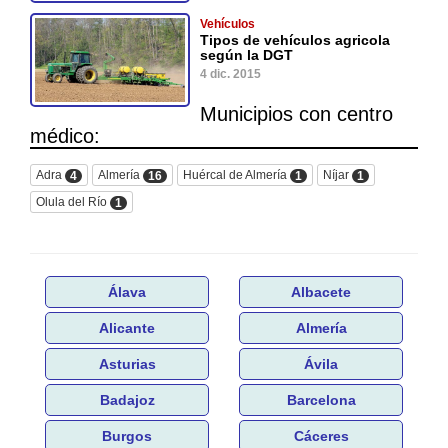
Vehículos
Tipos de vehículos agricola
según la DGT
4 dic. 2015
Municipios con centro
médico:
Adra
Almería
Huércal de Almería
Níjar
4
16
1
1
Olula del Río
1
Álava
Albacete
Alicante
Almería
Asturias
Ávila
Badajoz
Barcelona
Burgos
Cáceres