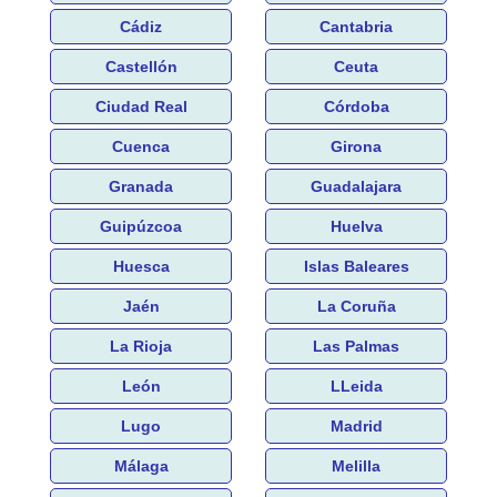
Cádiz
Cantabria
Castellón
Ceuta
Ciudad Real
Córdoba
Cuenca
Girona
Granada
Guadalajara
Guipúzcoa
Huelva
Huesca
Islas Baleares
Jaén
La Coruña
La Rioja
Las Palmas
León
LLeida
Lugo
Madrid
Málaga
Melilla