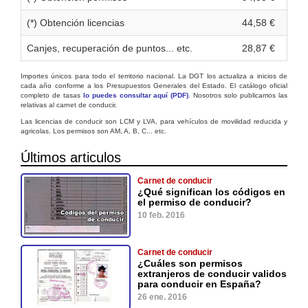
(*) Obtención licencias
44,58 €
Canjes, recuperación de puntos... etc.
28,87 €
Importes únicos para todo el territorio nacional. La DGT los actualiza a inicios de
cada año conforme a los Presupuestos Generales del Estado. El catálogo oficial
completo de tasas
lo puedes consultar aquí (PDF)
. Nosotros solo publicamos las
relativas al carnet de conducir.
Las licencias de conducir son LCM y LVA, para vehículos de movilidad reducida y
agricolas. Los permisos son AM, A, B, C... etc.
Últimos articulos
Carnet de conducir
¿Qué significan los códigos en
el permiso de conducir?
10 feb. 2016
Carnet de conducir
¿Cuáles son permisos
extranjeros de conducir validos
para conducir en España?
26 ene. 2016