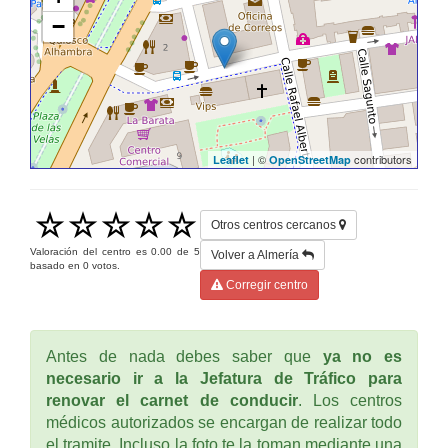
−
| ©
contributors
Leaflet
OpenStreetMap
Otros centros cercanos
Valoración del centro es
0.00
de
5
Volver a Almería
basado en
0
votos.
Corregir centro
Antes de nada debes saber que
ya no es
necesario ir a la Jefatura de Tráfico para
renovar el carnet de conducir
. Los centros
médicos autorizados se encargan de realizar todo
el tramite. Incluso la foto te la toman mediante una