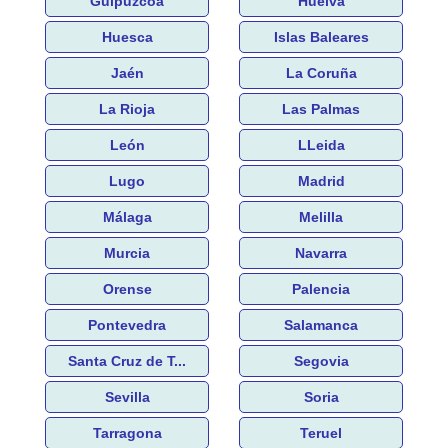
Guipúzcoa
Huelva
Huesca
Islas Baleares
Jaén
La Coruña
La Rioja
Las Palmas
León
LLeida
Lugo
Madrid
Málaga
Melilla
Murcia
Navarra
Orense
Palencia
Pontevedra
Salamanca
Santa Cruz de T...
Segovia
Sevilla
Soria
Tarragona
Teruel