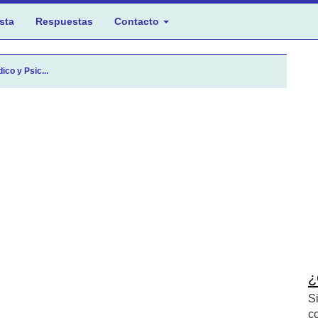
sta
Respuestas
Contacto
ico y Psic...
¿
S
c