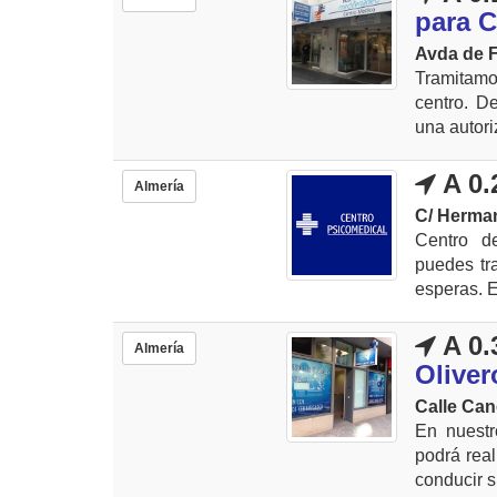
para 
Avda de F
Tramitamo
centro. D
una autori
A 0.
Almería
C/ Herman
Centro d
puedes tra
esperas. E
A 0.
Almería
Oliver
Calle Can
En nuestr
podrá real
conducir s