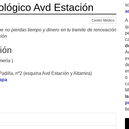
ológico Avd Estación
s
a
A
Centro Médico
q
e no pierdas tiempo y dinero en tu tramite de renovación
p
ción
c
d
ión
A
ex
mería )
d
e
adilla, nº2 (esquina Avd Estación y Altamira)
o
mapa
c
M
l
p
t