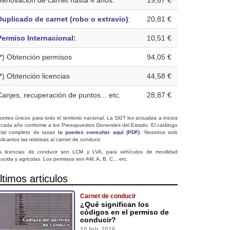
Renovación de carnet hasta 4 años:
19,67 €
Duplicado de carnet (robo o extravio)
:
20,81 €
Permiso Internacional:
10,51 €
(*) Obtención permisos
94,05 €
(*) Obtención licencias
44,58 €
Canjes, recuperación de puntos... etc.
28,87 €
ortes únicos para todo el territorio nacional. La DGT los actualiza a inicios
 cada año conforme a los Presupuestos Generales del Estado. El catálogo
icial completo de tasas
lo puedes consultar aquí (PDF)
. Nosotros solo
licamos las relativas al carnet de conducir.
s licencias de conducir son LCM y LVA, para vehículos de movilidad
ucida y agricolas. Los permisos son AM, A, B, C... etc.
ltimos articulos
Carnet de conducir
¿Qué significan los
códigos en el permiso de
conducir?
10 feb. 2016