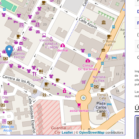
Imp
de
of
pub
La
red
Ú
| ©
contributors
Leaflet
OpenStreetMap