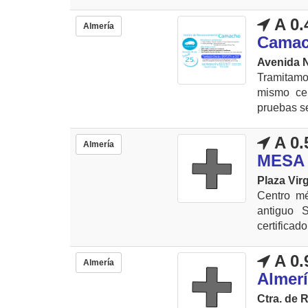
A 0.
Almería
Cama
Avenida N
Tramitamo
mismo cen
pruebas se
A 0.
Almería
MESA
Plaza Virg
Centro mé
antiguo 
certificad
A 0.
Almería
Almerí
Ctra. de 