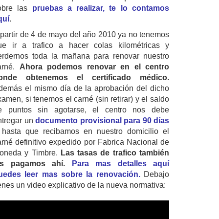
obre las
pruebas a realizar, te lo contamos
quí
.
 partir de 4 de mayo del año 2010 ya no tenemos
ue ir a trafico a hacer colas kilométricas y
erdernos toda la mañana para renovar nuestro
arné.
Ahora podemos renovar en el centro
onde obtenemos el certificado médico.
demás el mismo día de la aprobación del dicho
amen, si tenemos el carné (sin retirar) y el saldo
e puntos sin agotarse, el centro nos debe
ntregar un
documento provisional para 90 días
 hasta que recibamos en nuestro domicilio el
arné definitivo expedido por Fabrica Nacional de
oneda y Timbre.
Las tasas de trafico también
as pagamos ahí.
Para mas detalles aquí
uedes leer mas sobre la renovación.
Debajo
ienes un video explicativo de la nueva normativa: