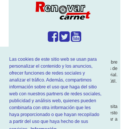
¿Que hacemos?
Las cookies de este sitio web se usan para
En
www.RenovarCarnet.com
Te contamos sobre
personalizar el contenido y los anuncios,
la
renovación del permiso
de conducir, noticias de
ofrecer funciones de redes sociales y
actualidad motor y sobre todo seguridad vial.
analizar el tráfico. Además, compartimos
Ademas tenemos todo tipo de información DGT útil.
información sobre el uso que haga del sitio
¿Quienes somos?
web con nuestros partners de redes sociales,
publicidad y análisis web, quienes pueden
Quieres saber quien mantiene la pagina, visita
combinarla con otra información que les
nuestra
sección de contacto
. Aquí tienes nuesto
haya proporcionado o que hayan recopilado
aviso legal
. Basicamente no queremos engañar a
a partir del uso que haya hecho de sus
nadie.