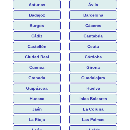
Asturias
Ávila
Badajoz
Barcelona
Burgos
Cáceres
Cádiz
Cantabria
Castellón
Ceuta
Ciudad Real
Córdoba
Cuenca
Girona
Granada
Guadalajara
Guipúzcoa
Huelva
Huesca
Islas Baleares
Jaén
La Coruña
La Rioja
Las Palmas
León
LLeida