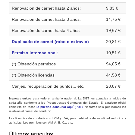
Renovación de carnet hasta 2 años:
9,83 €
Renovación de carnet hasta 3 años:
14,75 €
Renovación de carnet hasta 4 años:
19,67 €
Duplicado de carnet (robo o extravio)
:
20,81 €
Permiso Internacional:
10,51 €
(*) Obtención permisos
94,05 €
(*) Obtención licencias
44,58 €
Canjes, recuperación de puntos... etc.
28,87 €
Importes únicos para todo el territorio nacional. La DGT los actualiza a inicios de
cada año conforme a los Presupuestos Generales del Estado. El catálogo oficial
completo de tasas
lo puedes consultar aquí (PDF)
. Nosotros solo publicamos las
relativas al carnet de conducir.
Las licencias de conducir son LCM y LVA, para vehículos de movilidad reducida y
agricolas. Los permisos son AM, A, B, C... etc.
Últimos articulos