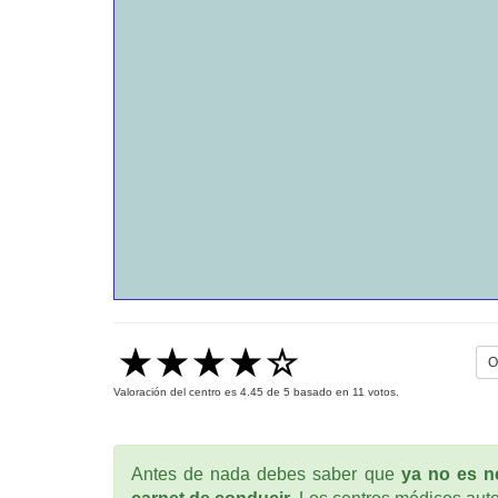
O
Valoración del centro es
4.45
de
5
basado en
11
votos.
Antes de nada debes saber que
ya no es ne