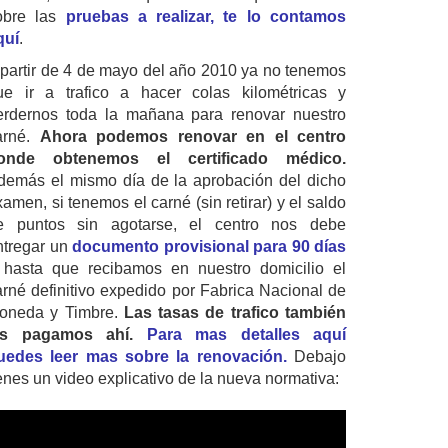
obre las
pruebas a realizar, te lo contamos
quí
.
 partir de 4 de mayo del año 2010 ya no tenemos
ue ir a trafico a hacer colas kilométricas y
erdernos toda la mañana para renovar nuestro
arné.
Ahora podemos renovar en el centro
onde obtenemos el certificado médico.
demás el mismo día de la aprobación del dicho
amen, si tenemos el carné (sin retirar) y el saldo
e puntos sin agotarse, el centro nos debe
ntregar un
documento provisional para 90 días
 hasta que recibamos en nuestro domicilio el
arné definitivo expedido por Fabrica Nacional de
oneda y Timbre.
Las tasas de trafico también
as pagamos ahí.
Para mas detalles aquí
uedes leer mas sobre la renovación.
Debajo
ienes un video explicativo de la nueva normativa: