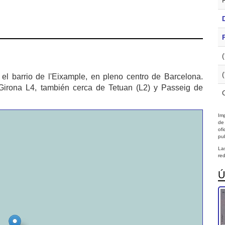
 el barrio de l'Eixample, en pleno centro de Barcelona.
o Girona L4, también cerca de Tetuan (L2) y Passeig de
Imp
de
of
pub
La
red
Ú