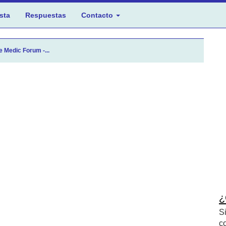
sta
Respuestas
Contacto
e Medic Forum -...
¿
S
c