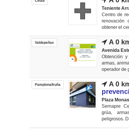
Ceuta
Teniente Arr
Centro de re
renovación 
obtener el cer
A 0 k
Valdepeñas
Avenida Est
Obtención y
armas, animal
operador de g
A 0 k
Pamplona/Iruña
prevenci
Plaza Monast
Sernapre Ce
grúa, arma
peligrosos. D