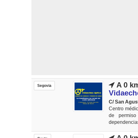
A 0 k
Segovia
Vidaech
C/ San Agust
Centro médic
de permiso
dependencias 
A 0 k