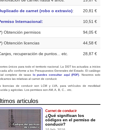
Renovación de carnet hasta 4 años:
19,67 €
Duplicado de carnet (robo o extravio)
:
20,81 €
Permiso Internacional:
10,51 €
(*) Obtención permisos
94,05 €
(*) Obtención licencias
44,58 €
Canjes, recuperación de puntos... etc.
28,87 €
ortes únicos para todo el territorio nacional. La DGT los actualiza a inicios
 cada año conforme a los Presupuestos Generales del Estado. El catálogo
icial completo de tasas
lo puedes consultar aquí (PDF)
. Nosotros solo
licamos las relativas al carnet de conducir.
s licencias de conducir son LCM y LVA, para vehículos de movilidad
ucida y agricolas. Los permisos son AM, A, B, C... etc.
ltimos articulos
Carnet de conducir
¿Qué significan los
códigos en el permiso de
conducir?
10 feb. 2016