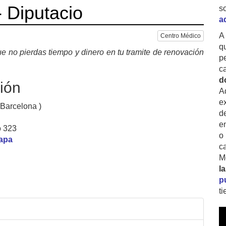
 Diputacio
s
a
A
Centro Médico
q
e no pierdas tiempo y dinero en tu tramite de renovación
p
c
d
ión
A
ex
 Barcelona )
d
e
o 323
o
mapa
c
M
l
p
t