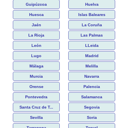
Guipúzcoa
Huelva
Huesca
Islas Baleares
Jaén
La Coruña
La Rioja
Las Palmas
León
LLeida
Lugo
Madrid
Málaga
Melilla
Murcia
Navarra
Orense
Palencia
Pontevedra
Salamanca
Santa Cruz de T...
Segovia
Sevilla
Soria
Tarragona
Teruel