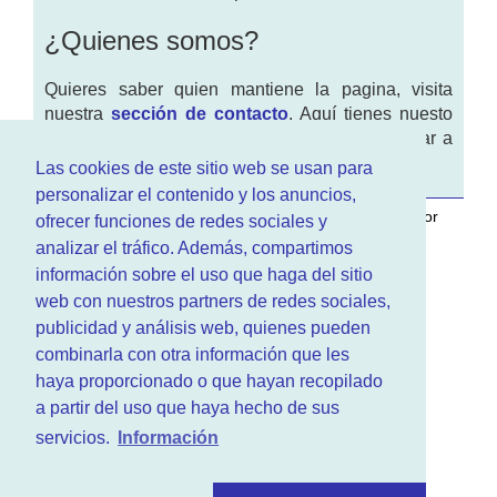
¿Quienes somos?
Quieres saber quien mantiene la pagina, visita
nuestra
sección de contacto
. Aquí tienes nuesto
aviso legal
. Basicamente no queremos engañar a
nadie.
Las cookies de este sitio web se usan para
personalizar el contenido y los anuncios,
Este sitio web es desarrollado y mantenido con
por
ofrecer funciones de redes sociales y
www.azr.es
.
analizar el tráfico. Además, compartimos
información sobre el uso que haga del sitio
web con nuestros partners de redes sociales,
publicidad y análisis web, quienes pueden
combinarla con otra información que les
haya proporcionado o que hayan recopilado
a partir del uso que haya hecho de sus
servicios.
Información