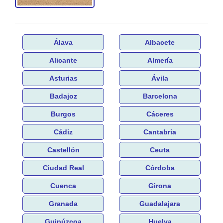
Álava
Albacete
Alicante
Almería
Asturias
Ávila
Badajoz
Barcelona
Burgos
Cáceres
Cádiz
Cantabria
Castellón
Ceuta
Ciudad Real
Córdoba
Cuenca
Girona
Granada
Guadalajara
Guipúzcoa
Huelva