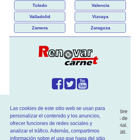
Toledo
Valencia
Valladolid
Vizcaya
Zamora
Zaragoza
¿Que hacemos?
Las cookies de este sitio web se usan para
En
www.RenovarCarnet.com
Te contamos sobre
personalizar el contenido y los anuncios,
la
renovación del permiso
de conducir, noticias de
ofrecer funciones de redes sociales y
actualidad motor y sobre todo seguridad vial.
analizar el tráfico. Además, compartimos
Ademas tenemos todo tipo de información DGT útil.
información sobre el uso que haga del sitio