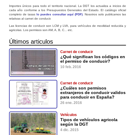
Importes únicos para todo el territorio nacional. La DGT los actualiza a inicios de
cada año conforme a los Presupuestos Generales del Estado. El catálogo oficial
completo de tasas
lo puedes consultar aquí (PDF)
. Nosotros solo publicamos las
relativas al carnet de conducir.
Las licencias de conducir son LCM y LVA, para vehículos de movilidad reducida y
agricolas. Los permisos son AM, A, B, C... etc.
Últimos articulos
Carnet de conducir
¿Qué significan los códigos en
el permiso de conducir?
10 feb. 2016
Carnet de conducir
¿Cuáles son permisos
extranjeros de conducir validos
para conducir en España?
26 ene. 2016
Vehículos
Tipos de vehículos agricola
según la DGT
4 dic. 2015